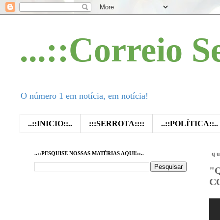
...::Correio S
O número 1 em notícia, em notícia!
..::INICIO::..
:::SERROTA::::
..::POLÍTICA::..
..::PESQUISE NOSSAS MATÉRIAS AQUI!::..
qu
"
C