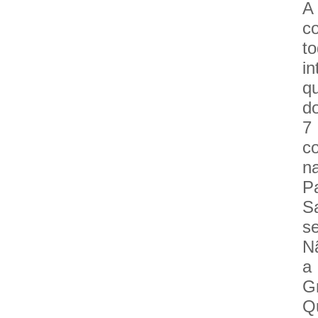
A
c
t
i
qu
d
7
c
na
P
S
s
Nã
a
Gr
Q