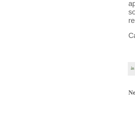
a
s
re
Ca
à
Ne