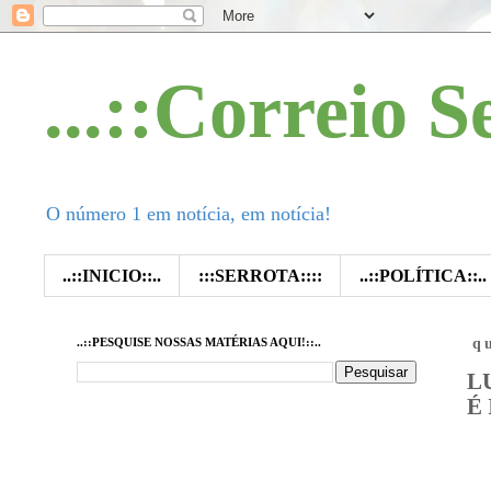
...::Correio S
O número 1 em notícia, em notícia!
..::INICIO::..
:::SERROTA::::
..::POLÍTICA::..
..::PESQUISE NOSSAS MATÉRIAS AQUI!::..
q
L
É