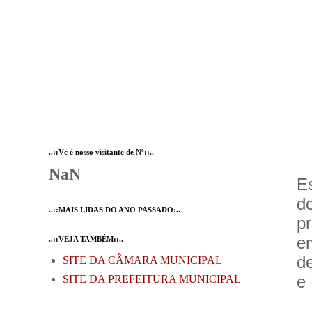
..::Vc é nosso visitante de Nº::..
NaN
E
d
..::MAIS LIDAS DO ANO PASSADO:..
p
e
..::VEJA TAMBÉM::..
d
SITE DA CÂMARA MUNICIPAL
e 
SITE DA PREFEITURA MUNICIPAL