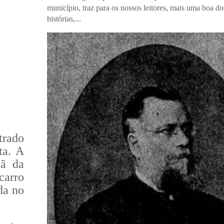
município, traz para os nossos leitores, mais uma boa do
histórias,...
trado
ta. A
mã da
carro
da no