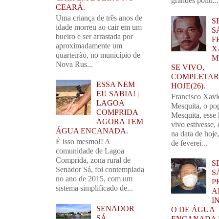
grandes políti...
CEARÁ.
Uma criança de três anos de
S
idade morreu ao cair em um
SÁ
bueiro e ser arrastada por
F
aproximadamente um
X
quarteirão, no município de
M
Nova Rus...
SE VIVO,
COMPLETARI
ESSA NEM
HOJE(26).
EU SABIA! |
Francisco Xavi
LAGOA
Mesquita, o po
COMPRIDA
Mesquita, esse
AGORA TEM
vivo estivesse,
ÁGUA ENCANADA.
na data de hoj
É isso mesmo!! A
de feverei...
comunidade de Lagoa
Comprida, zona rural de
S
Senador Sá, foi contemplada
SÁ
no ano de 2015, com um
P
sistema simplificado de...
A
I
SENADOR
O DE ÁGUA
SÁ,
ENCANADA 