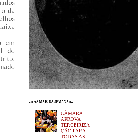
mados
ro da
elhos
 caixa
ro em
al do
rito,
onado
..:: AS MAIS DA SEMANA::..
CÂMARA
APROVA
TERCEIRIZA
ÇÃO PARA
TODAS AS