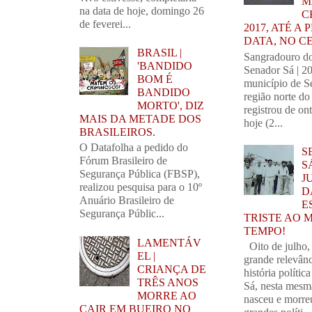
M
na data de hoje, domingo 26
C
de feverei...
2017, ATÉ A
DATA, NO C
BRASIL |
Sangradouro d
'BANDIDO
Senador Sá | 2
BOM É
município de S
BANDIDO
região norte do
MORTO', DIZ
registrou de on
MAIS DA METADE DOS
hoje (2...
BRASILEIROS.
O Datafolha a pedido do
S
Fórum Brasileiro de
S
Segurança Pública (FBSP),
J
realizou pesquisa para o 10º
D
Anuário Brasileiro de
E
Segurança Públic...
TRISTE AO 
TEMPO!
LAMENTÁV
Oito de julho,
EL |
grande relevânc
CRIANÇA DE
história polític
TRÊS ANOS
Sá, nesta mesm
MORRE AO
nasceu e morre
CAIR EM BUEIRO NO