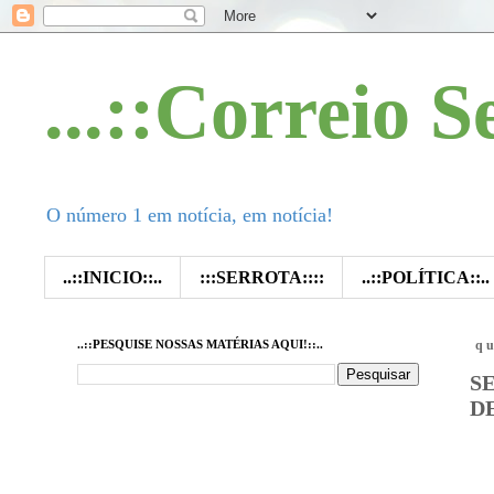
...::Correio S
O número 1 em notícia, em notícia!
..::INICIO::..
:::SERROTA::::
..::POLÍTICA::..
..::PESQUISE NOSSAS MATÉRIAS AQUI!::..
qu
S
D