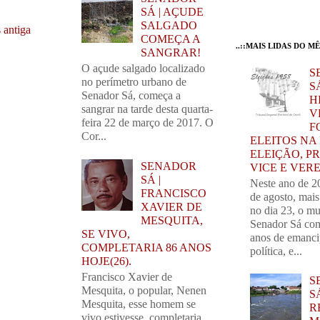
SÁ | AÇUDE
SALGADO
 antiga
COMEÇA A
..::MAIS LIDAS DO MÊS
SANGRAR!
O açude salgado localizado
S
no perímetro urbano de
SÁ
Senador Sá, começa a
H
sangrar na tarde desta quarta-
V
feira 22 de março de 2017. O
F
Cor...
ELEITOS NA
ELEIÇÃO, PR
SENADOR
VICE E VER
SÁ |
Neste ano de 2
FRANCISCO
de agosto, mai
XAVIER DE
no dia 23, o mu
MESQUITA,
Senador Sá com
SE VIVO,
anos de emanc
COMPLETARIA 86 ANOS
política, e...
HOJE(26).
Francisco Xavier de
S
Mesquita, o popular, Nenen
S
Mesquita, esse homem se
R
vivo estivesse, completaria