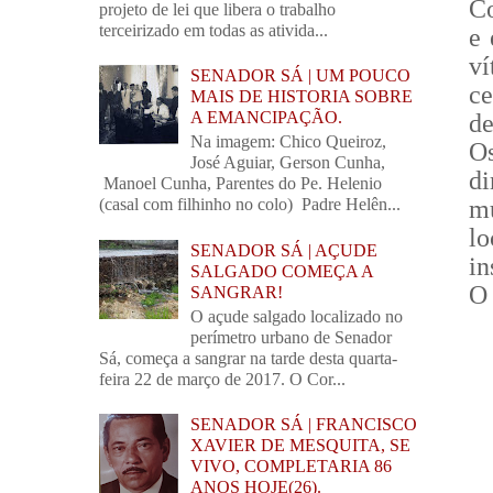
Co
projeto de lei que libera o trabalho
terceirizado em todas as ativida...
e 
v
SENADOR SÁ | UM POUCO
ce
MAIS DE HISTORIA SOBRE
A EMANCIPAÇÃO.
de
Na imagem: Chico Queiroz,
O
José Aguiar, Gerson Cunha,
d
Manoel Cunha, Parentes do Pe. Helenio
mu
(casal com filhinho no colo) Padre Helên...
l
SENADOR SÁ | AÇUDE
in
SALGADO COMEÇA A
O 
SANGRAR!
O açude salgado localizado no
perímetro urbano de Senador
Sá, começa a sangrar na tarde desta quarta-
feira 22 de março de 2017. O Cor...
SENADOR SÁ | FRANCISCO
XAVIER DE MESQUITA, SE
VIVO, COMPLETARIA 86
ANOS HOJE(26).