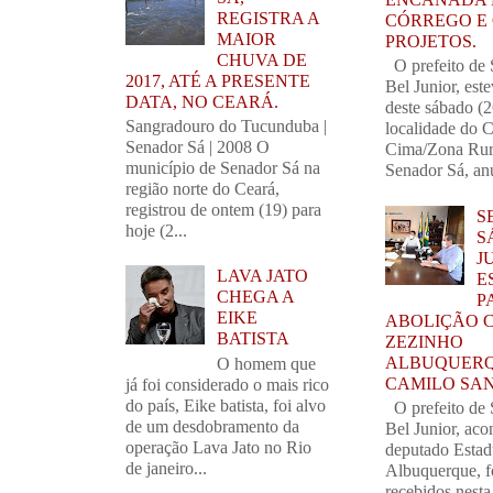
REGISTRA A
CÓRREGO E
MAIOR
PROJETOS.
CHUVA DE
O prefeito de 
2017, ATÉ A PRESENTE
Bel Junior, este
DATA, NO CEARÁ.
deste sábado (2
Sangradouro do Tucunduba |
localidade do 
Senador Sá | 2008 O
Cima/Zona Rur
município de Senador Sá na
Senador Sá, anu
região norte do Ceará,
registrou de ontem (19) para
S
hoje (2...
S
J
LAVA JATO
E
CHEGA A
P
EIKE
ABOLIÇÃO 
BATISTA
ZEZINHO
ALBUQUERQ
O homem que
CAMILO SA
já foi considerado o mais rico
do país, Eike batista, foi alvo
O prefeito de 
de um desdobramento da
Bel Junior, ac
operação Lava Jato no Rio
deputado Estad
de janeiro...
Albuquerque, 
recebidos nest