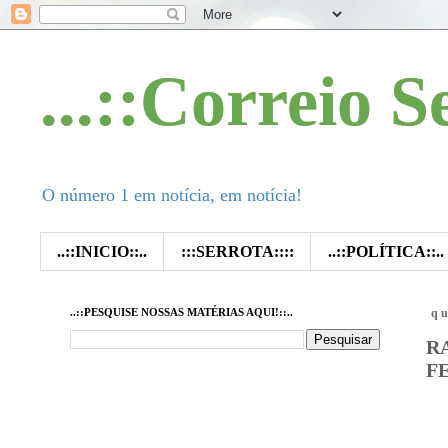
...::Correio S
O número 1 em notícia, em notícia!
..::INICIO::..
:::SERROTA::::
..::POLÍTICA::..
..::PESQUISE NOSSAS MATÉRIAS AQUI!::..
qu
R
F