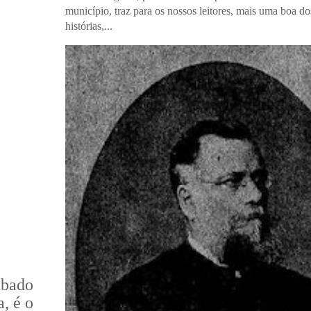
município, traz para os nossos leitores, mais uma boa do
histórias,...
bado
a, é o