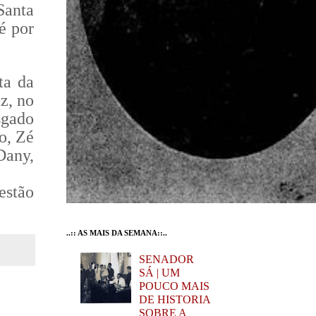
Santa
é por
ta da
z, no
sgado
o, Zé
Dany,
estão
..:: AS MAIS DA SEMANA::..
SENADOR
SÁ | UM
POUCO MAIS
DE HISTORIA
SOBRE A