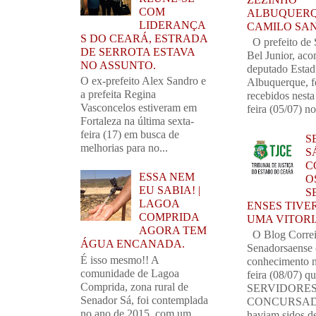
COM
ALBUQUERQ
LIDERANÇA
CAMILO SA
S DO CEARÁ, ESTRADA
O prefeito de 
DE SERROTA ESTAVA
Bel Junior, ac
NO ASSUNTO.
deputado Estad
O ex-prefeito Alex Sandro e
Albuquerque, 
a prefeita Regina
recebidos nest
Vasconcelos estiveram em
feira (05/07) no
Fortaleza na última sexta-
feira (17) em busca de
S
melhorias para no...
SÁ
C
ESSA NEM
O
EU SABIA! |
S
LAGOA
ENSES TIVE
COMPRIDA
UMA VITORI
AGORA TEM
O Blog Corre
ÁGUA ENCANADA.
Senadorsaense
É isso mesmo!! A
conhecimento n
comunidade de Lagoa
feira (08/07) q
Comprida, zona rural de
SERVIDORE
Senador Sá, foi contemplada
CONCURSAD
no ano de 2015, com um
haviam sidos de