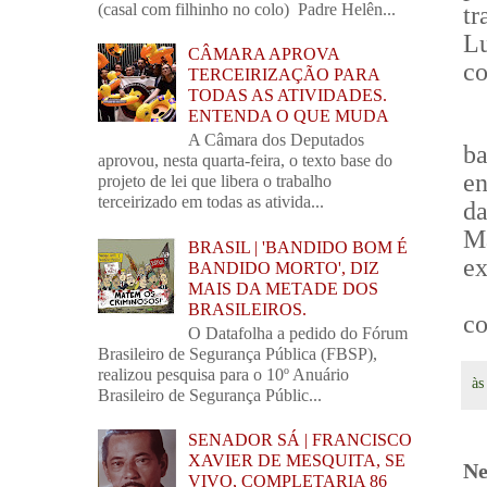
(casal com filhinho no colo) Padre Helên...
t
Lu
CÂMARA APROVA
co
TERCEIRIZAÇÃO PARA
TODAS AS ATIVIDADES.
ENTENDA O QUE MUDA
A Câmara dos Deputados
ba
aprovou, nesta quarta-feira, o texto base do
en
projeto de lei que libera o trabalho
terceirizado em todas as ativida...
da
Ma
BRASIL | 'BANDIDO BOM É
ex
BANDIDO MORTO', DIZ
MAIS DA METADE DOS
BRASILEIROS.
co
O Datafolha a pedido do Fórum
Brasileiro de Segurança Pública (FBSP),
realizou pesquisa para o 10º Anuário
à
Brasileiro de Segurança Públic...
SENADOR SÁ | FRANCISCO
XAVIER DE MESQUITA, SE
Ne
VIVO, COMPLETARIA 86