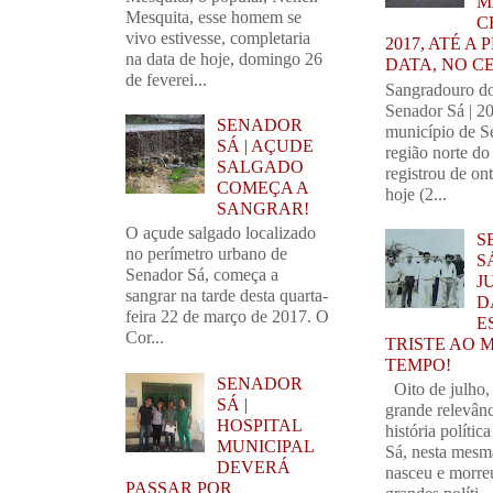
M
Mesquita, esse homem se
C
vivo estivesse, completaria
2017, ATÉ A
na data de hoje, domingo 26
DATA, NO C
de feverei...
Sangradouro d
Senador Sá | 2
SENADOR
município de S
SÁ | AÇUDE
região norte do
SALGADO
registrou de on
COMEÇA A
hoje (2...
SANGRAR!
O açude salgado localizado
S
no perímetro urbano de
S
Senador Sá, começa a
J
sangrar na tarde desta quarta-
D
feira 22 de março de 2017. O
E
Cor...
TRISTE AO 
TEMPO!
SENADOR
Oito de julho,
SÁ |
grande relevânc
HOSPITAL
história polític
MUNICIPAL
Sá, nesta mesm
DEVERÁ
nasceu e morre
PASSAR POR