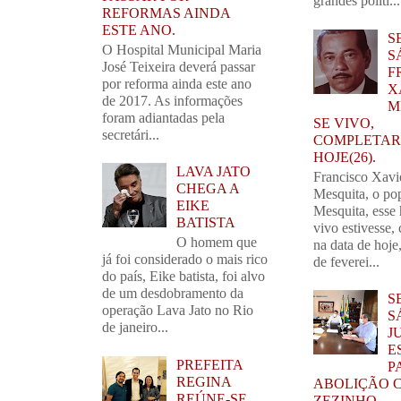
grandes políti...
REFORMAS AINDA
ESTE ANO.
S
O Hospital Municipal Maria
SÁ
José Teixeira deverá passar
F
por reforma ainda este ano
X
de 2017. As informações
M
foram adiantadas pela
SE VIVO,
secretári...
COMPLETARI
HOJE(26).
LAVA JATO
Francisco Xavi
CHEGA A
Mesquita, o po
EIKE
Mesquita, esse
BATISTA
vivo estivesse,
O homem que
na data de hoj
já foi considerado o mais rico
de feverei...
do país, Eike batista, foi alvo
de um desdobramento da
S
operação Lava Jato no Rio
S
de janeiro...
J
E
PREFEITA
P
REGINA
ABOLIÇÃO 
REÚNE-SE
ZEZINHO