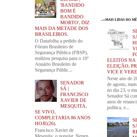
'BANDIDO
BOM É
BANDIDO
..::MAIS LIDAS DO MÊS
MORTO', DIZ
MAIS DA METADE DOS
S
BRASILEIROS.
SÁ
O Datafolha a pedido do
H
Fórum Brasileiro de
V
Segurança Pública (FBSP),
F
realizou pesquisa para o 10º
ELEITOS NA
Anuário Brasileiro de
ELEIÇÃO, PR
Segurança Públic...
VICE E VER
Neste ano de 2
SENADOR
de agosto, mai
SÁ |
no dia 23, o mu
FRANCISCO
Senador Sá com
XAVIER DE
anos de emanc
MESQUITA,
política, e...
SE VIVO,
COMPLETARIA 86 ANOS
S
HOJE(26).
S
Francisco Xavier de
R
Mesquita, o popular, Nenen