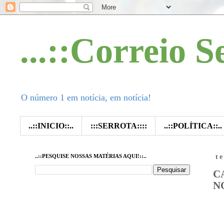
...::Correio S
O número 1 em notícia, em notícia!
..::INICIO::..
:::SERROTA::::
..::POLÍTICA::..
..::PESQUISE NOSSAS MATÉRIAS AQUI!::..
t
C
N