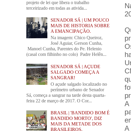
projeto de lei que libera o trabalho
N
terceirizado em todas as ativida...
2
SENADOR SÁ | UM POUCO
MAIS DE HISTORIA SOBRE
Q
A EMANCIPAÇÃO.
p
Na imagem: Chico Queiroz,
José Aguiar, Gerson Cunha,
O
Manoel Cunha, Parentes do Pe. Helenio
h
(casal com filhinho no colo) Padre Helên...
U
SENADOR SÁ | AÇUDE
CN
SALGADO COMEÇA A
SANGRAR!
q
O açude salgado localizado no
f
perímetro urbano de Senador
pr
Sá, começa a sangrar na tarde desta quarta-
feira 22 de março de 2017. O Cor...
A
p
BRASIL | 'BANDIDO BOM É
BANDIDO MORTO', DIZ
em
MAIS DA METADE DOS
A
BRASILEIROS.