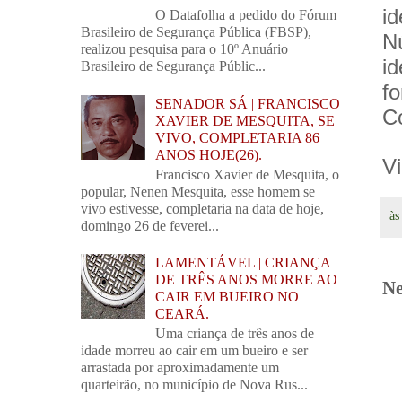
i
O Datafolha a pedido do Fórum
Brasileiro de Segurança Pública (FBSP),
N
realizou pesquisa para o 10º Anuário
i
Brasileiro de Segurança Públic...
f
SENADOR SÁ | FRANCISCO
Co
XAVIER DE MESQUITA, SE
VIVO, COMPLETARIA 86
ANOS HOJE(26).
Vi
Francisco Xavier de Mesquita, o
popular, Nenen Mesquita, esse homem se
vivo estivesse, completaria na data de hoje,
à
domingo 26 de feverei...
LAMENTÁVEL | CRIANÇA
DE TRÊS ANOS MORRE AO
Ne
CAIR EM BUEIRO NO
CEARÁ.
Uma criança de três anos de
idade morreu ao cair em um bueiro e ser
arrastada por aproximadamente um
quarteirão, no município de Nova Rus...