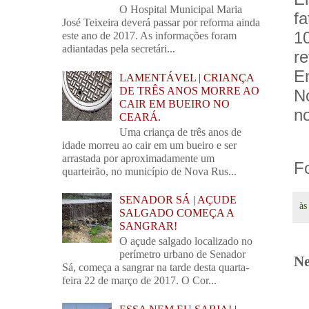
O Hospital Municipal Maria
f
José Teixeira deverá passar por reforma ainda
1
este ano de 2017. As informações foram
adiantadas pela secretári...
re
E
LAMENTÁVEL | CRIANÇA
DE TRÊS ANOS MORRE AO
N
CAIR EM BUEIRO NO
n
CEARÁ.
Uma criança de três anos de
idade morreu ao cair em um bueiro e ser
arrastada por aproximadamente um
Fo
quarteirão, no município de Nova Rus...
SENADOR SÁ | AÇUDE
à
SALGADO COMEÇA A
SANGRAR!
O açude salgado localizado no
perímetro urbano de Senador
Ne
Sá, começa a sangrar na tarde desta quarta-
feira 22 de março de 2017. O Cor...