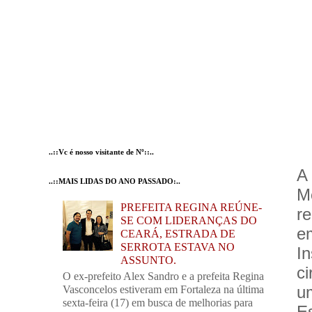
..::Vc é nosso visitante de Nº::..
A
..::MAIS LIDAS DO ANO PASSADO:..
M
PREFEITA REGINA REÚNE-
r
SE COM LIDERANÇAS DO
e
CEARÁ, ESTRADA DE
SERROTA ESTAVA NO
I
ASSUNTO.
c
O ex-prefeito Alex Sandro e a prefeita Regina
u
Vasconcelos estiveram em Fortaleza na última
sexta-feira (17) em busca de melhorias para
E