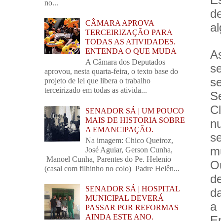
no...
d
CÂMARA APROVA
a
TERCEIRIZAÇÃO PARA
TODAS AS ATIVIDADES.
ENTENDA O QUE MUDA
A
A Câmara dos Deputados
s
aprovou, nesta quarta-feira, o texto base do
s
projeto de lei que libera o trabalho
terceirizado em todas as ativida...
S
Cl
SENADOR SÁ | UM POUCO
MAIS DE HISTORIA SOBRE
n
A EMANCIPAÇÃO.
s
Na imagem: Chico Queiroz,
m
José Aguiar, Gerson Cunha,
Manoel Cunha, Parentes do Pe. Helenio
O
(casal com filhinho no colo) Padre Helên...
d
SENADOR SÁ | HOSPITAL
d
MUNICIPAL DEVERÁ
a
PASSAR POR REFORMAS
AINDA ESTE ANO.
E