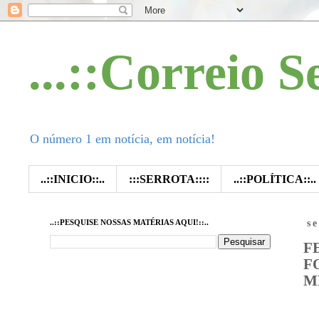
...::Correio S
O número 1 em notícia, em notícia!
..::INICIO::..
:::SERROTA::::
..::POLÍTICA::..
..::PESQUISE NOSSAS MATÉRIAS AQUI!::..
s
F
F
M