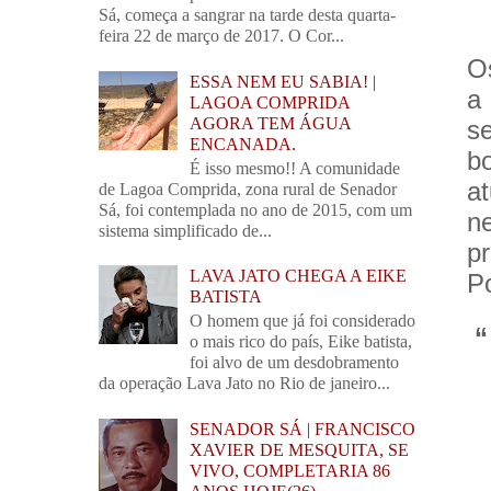
Sá, começa a sangrar na tarde desta quarta-
feira 22 de março de 2017. O Cor...
O
ESSA NEM EU SABIA! |
a
LAGOA COMPRIDA
AGORA TEM ÁGUA
s
ENCANADA.
b
É isso mesmo!! A comunidade
a
de Lagoa Comprida, zona rural de Senador
Sá, foi contemplada no ano de 2015, com um
n
sistema simplificado de...
p
LAVA JATO CHEGA A EIKE
Po
BATISTA
O homem que já foi considerado
“ 
o mais rico do país, Eike batista,
foi alvo de um desdobramento
da operação Lava Jato no Rio de janeiro...
SENADOR SÁ | FRANCISCO
XAVIER DE MESQUITA, SE
VIVO, COMPLETARIA 86