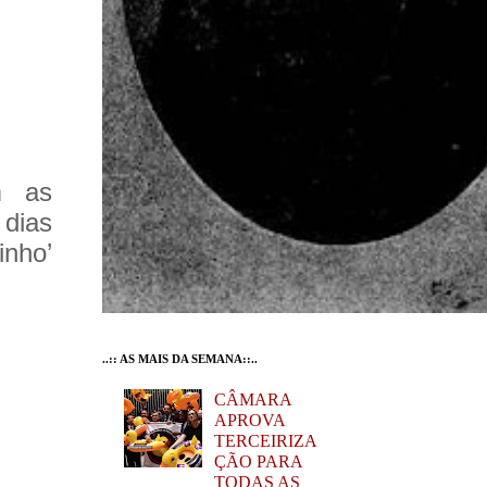
m as
 dias
inho’
..:: AS MAIS DA SEMANA::..
CÂMARA
APROVA
TERCEIRIZA
ÇÃO PARA
TODAS AS