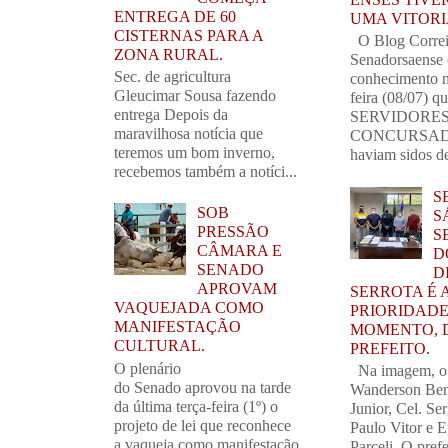
ENTREGA DE 60
UMA VITORI
CISTERNAS PARA A
O Blog Corre
ZONA RURAL.
Senadorsaense
Sec. de agricultura
conhecimento n
Gleucimar Sousa fazendo
feira (08/07) q
entrega Depois da
SERVIDORE
maravilhosa notícia que
CONCURSAD
teremos um bom inverno,
haviam sidos de
recebemos também a notíci...
S
SOB
SÁ
PRESSÃO
S
CÂMARA E
D
SENADO
D
APROVAM
SERROTA É 
VAQUEJADA COMO
PRIORIDADE
MANIFESTAÇÃO
MOMENTO, 
CULTURAL.
PREFEITO.
O plenário
Na imagem, o
do Senado aprovou na tarde
Wanderson Ben
da última terça-feira (1º) o
Junior, Cel. Se
projeto de lei que reconhece
Paulo Vitor e 
a vaqueja como manifestação
Parceli. O prefe