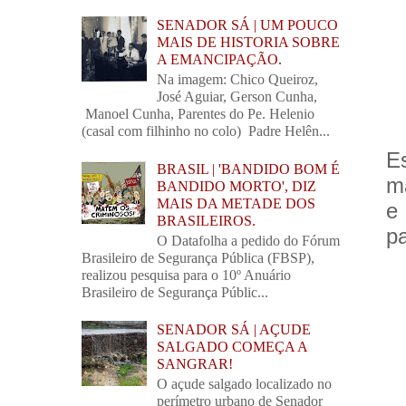
SENADOR SÁ | UM POUCO
MAIS DE HISTORIA SOBRE
A EMANCIPAÇÃO.
Na imagem: Chico Queiroz,
José Aguiar, Gerson Cunha,
Manoel Cunha, Parentes do Pe. Helenio
(casal com filhinho no colo) Padre Helên...
E
BRASIL | 'BANDIDO BOM É
m
BANDIDO MORTO', DIZ
MAIS DA METADE DOS
e
BRASILEIROS.
pa
O Datafolha a pedido do Fórum
Brasileiro de Segurança Pública (FBSP),
realizou pesquisa para o 10º Anuário
Brasileiro de Segurança Públic...
SENADOR SÁ | AÇUDE
SALGADO COMEÇA A
SANGRAR!
O açude salgado localizado no
perímetro urbano de Senador