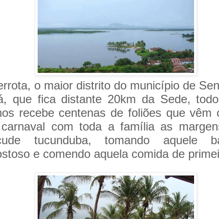
rrota, o maior distrito do município de Se
á, que fica distante 20km da Sede, tod
nos recebe centenas de foliões que vêm c
 carnaval com toda a família as margen
çude tucunduba, tomando aquele b
ostoso e comendo aquela comida de primei