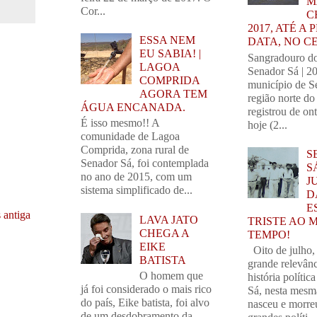
M
Cor...
C
2017, ATÉ A
ESSA NEM
DATA, NO C
EU SABIA! |
Sangradouro d
LAGOA
Senador Sá | 2
COMPRIDA
município de S
AGORA TEM
região norte do
ÁGUA ENCANADA.
registrou de on
É isso mesmo!! A
hoje (2...
comunidade de Lagoa
Comprida, zona rural de
S
Senador Sá, foi contemplada
S
no ano de 2015, com um
J
sistema simplificado de...
D
E
 antiga
LAVA JATO
TRISTE AO 
CHEGA A
TEMPO!
EIKE
Oito de julho,
BATISTA
grande relevânc
O homem que
história polític
já foi considerado o mais rico
Sá, nesta mesm
do país, Eike batista, foi alvo
nasceu e morre
de um desdobramento da