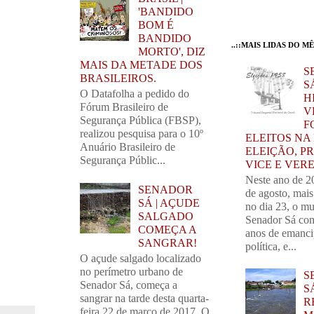
'BANDIDO
BOM É
BANDIDO
..::MAIS LIDAS DO MÊS
MORTO', DIZ
MAIS DA METADE DOS
S
BRASILEIROS.
SÁ
O Datafolha a pedido do
H
Fórum Brasileiro de
V
Segurança Pública (FBSP),
F
realizou pesquisa para o 10º
ELEITOS NA
Anuário Brasileiro de
ELEIÇÃO, PR
Segurança Públic...
VICE E VER
Neste ano de 2
SENADOR
de agosto, mai
SÁ | AÇUDE
no dia 23, o mu
SALGADO
Senador Sá com
COMEÇA A
anos de emanc
SANGRAR!
política, e...
O açude salgado localizado
no perímetro urbano de
S
Senador Sá, começa a
S
sangrar na tarde desta quarta-
R
feira 22 de março de 2017. O