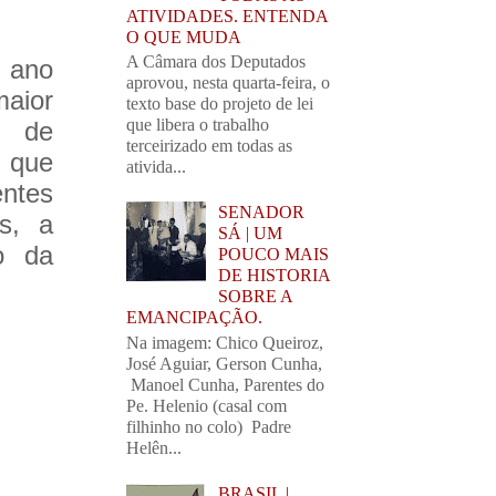
ATIVIDADES. ENTENDA
O QUE MUDA
A Câmara dos Deputados
e ano
aprovou, nesta quarta-feira, o
aior
texto base do projeto de lei
que libera o trabalho
e de
terceirizado em todas as
s que
ativida...
entes
SENADOR
s, a
SÁ | UM
ço da
POUCO MAIS
DE HISTORIA
SOBRE A
EMANCIPAÇÃO.
Na imagem: Chico Queiroz,
José Aguiar, Gerson Cunha,
Manoel Cunha, Parentes do
Pe. Helenio (casal com
filhinho no colo) Padre
Helên...
BRASIL |