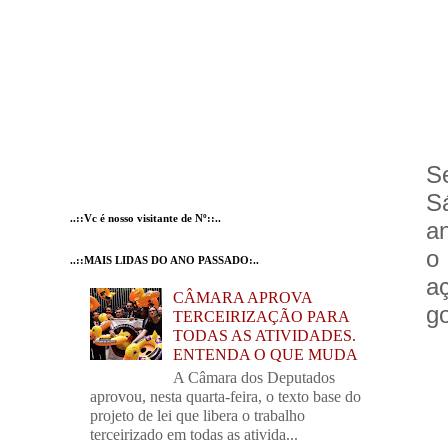
Se
S
..::Vc é nosso visitante de Nº::..
a
o
..::MAIS LIDAS DO ANO PASSADO:..
a
CÂMARA APROVA
g
TERCEIRIZAÇÃO PARA
TODAS AS ATIVIDADES.
ENTENDA O QUE MUDA
A Câmara dos Deputados
aprovou, nesta quarta-feira, o texto base do
projeto de lei que libera o trabalho
terceirizado em todas as ativida...