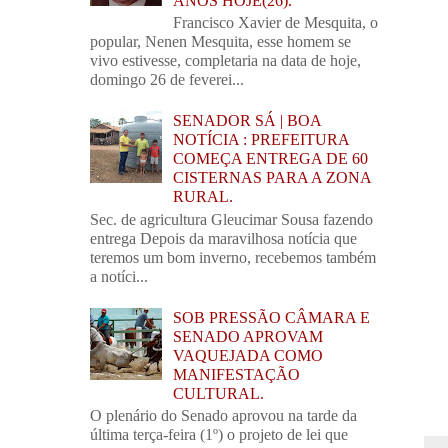
ANOS HOJE(26).
Francisco Xavier de Mesquita, o
popular, Nenen Mesquita, esse homem se
vivo estivesse, completaria na data de hoje,
domingo 26 de feverei...
SENADOR SÁ | BOA
NOTÍCIA : PREFEITURA
COMEÇA ENTREGA DE 60
CISTERNAS PARA A ZONA
RURAL.
Sec. de agricultura Gleucimar Sousa fazendo
entrega Depois da maravilhosa notícia que
teremos um bom inverno, recebemos também
a notíci...
SOB PRESSÃO CÂMARA E
SENADO APROVAM
VAQUEJADA COMO
MANIFESTAÇÃO
CULTURAL.
O plenário do Senado aprovou na tarde da
última terça-feira (1º) o projeto de lei que