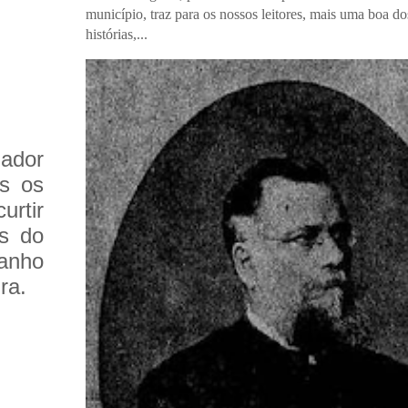
município, traz para os nossos leitores, mais uma boa do
histórias,...
nador
os os
urtir
s do
anho
ra.