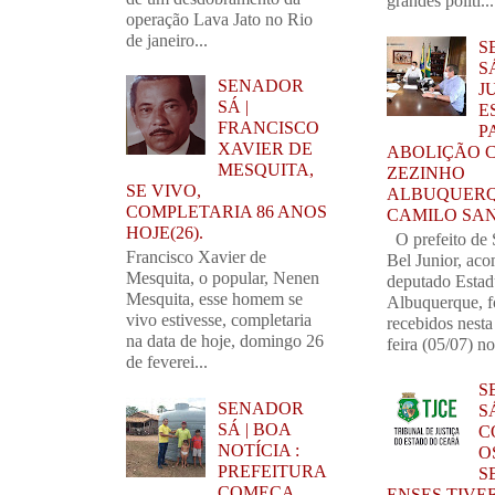
grandes políti...
operação Lava Jato no Rio
de janeiro...
S
S
SENADOR
J
SÁ |
E
FRANCISCO
P
XAVIER DE
ABOLIÇÃO 
MESQUITA,
ZEZINHO
SE VIVO,
ALBUQUERQ
COMPLETARIA 86 ANOS
CAMILO SA
HOJE(26).
O prefeito de 
Francisco Xavier de
Bel Junior, ac
Mesquita, o popular, Nenen
deputado Estad
Mesquita, esse homem se
Albuquerque, 
vivo estivesse, completaria
recebidos nest
na data de hoje, domingo 26
feira (05/07) no
de feverei...
S
SENADOR
SÁ
SÁ | BOA
C
NOTÍCIA :
O
PREFEITURA
S
COMEÇA
ENSES TIVE