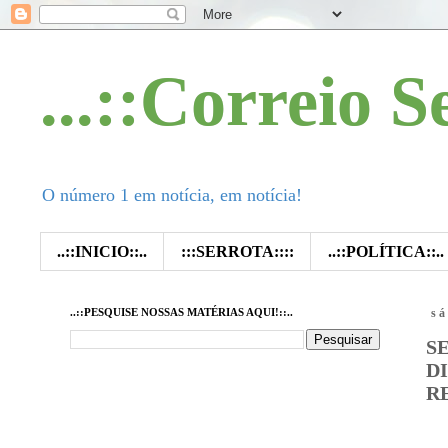
...::Correio S
O número 1 em notícia, em notícia!
..::INICIO::..
:::SERROTA::::
..::POLÍTICA::..
..::PESQUISE NOSSAS MATÉRIAS AQUI!::..
sá
S
D
R