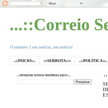
...::Correio S
O número 1 em notícia, em notícia!
..::INICIO::..
:::SERROTA::::
..::POLÍTICA::..
..::PESQUISE NOSSAS MATÉRIAS AQUI!::..
t
S
D
E