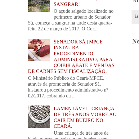
SANGRAR!
O açude salgado localizado no
à
perímetro urbano de Senador
Sá, começa a sangrar na tarde desta quarta-
feira 22 de março de 2017. O Cor...
Ne
SENADOR SÁ | MPCE
INSTAURA
PROCEDIMENTO
ADMINISTRATIVO, PARA
COIBIR ABATE E VENDAS
DE CARNES SEM FISCALIZAÇÃO.
O Ministério Público do Ceará-MPCE,
através da promotoria de Senador Sá,
instaurou procedimento administrativo nº
02/2017, cobrando da ...
LAMENTÁVEL | CRIANÇA
DE TRÊS ANOS MORRE AO
CAIR EM BUEIRO NO
CEARÁ.
Uma criança de três anos de
idade morreu ao cair em um bueiro e ser