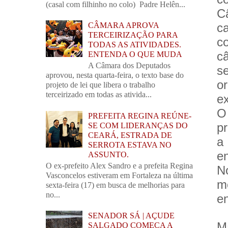
(casal com filhinho no colo) Padre Helên...
Câ
c
CÂMARA APROVA
TERCEIRIZAÇÃO PARA
c
TODAS AS ATIVIDADES.
c
ENTENDA O QUE MUDA
A Câmara dos Deputados
s
aprovou, nesta quarta-feira, o texto base do
o
projeto de lei que libera o trabalho
terceirizado em todas as ativida...
ex
O
PREFEITA REGINA REÚNE-
pr
SE COM LIDERANÇAS DO
CEARÁ, ESTRADA DE
a
SERROTA ESTAVA NO
en
ASSUNTO.
O ex-prefeito Alex Sandro e a prefeita Regina
N
Vasconcelos estiveram em Fortaleza na última
m
sexta-feira (17) em busca de melhorias para
no...
e
SENADOR SÁ | AÇUDE
M
SALGADO COMEÇA A