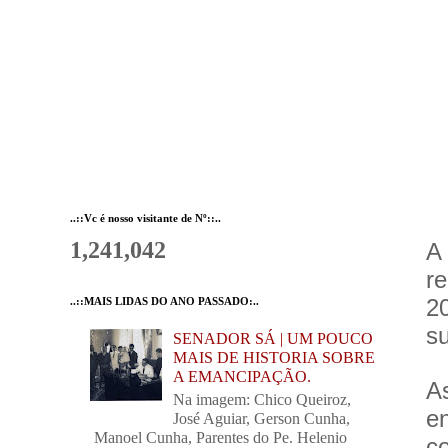
..::Vc é nosso visitante de Nº::..
1,241,042
A
r
2
..::MAIS LIDAS DO ANO PASSADO:..
su
SENADOR SÁ | UM POUCO
MAIS DE HISTORIA SOBRE
A EMANCIPAÇÃO.
A
Na imagem: Chico Queiroz,
e
José Aguiar, Gerson Cunha,
Manoel Cunha, Parentes do Pe. Helenio
c