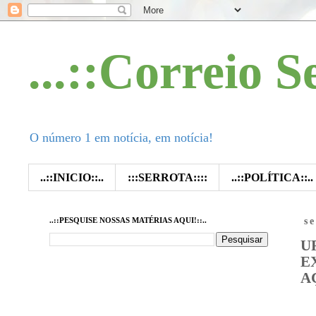
...::Correio S
O número 1 em notícia, em notícia!
..::INICIO::..
:::SERROTA::::
..::POLÍTICA::..
..::PESQUISE NOSSAS MATÉRIAS AQUI!::..
s
U
E
A