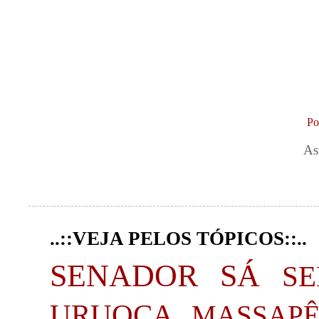
Po
As
..::VEJA PELOS TÓPICOS::..
SENADOR SÁ
S
URUOCA
MASSAP