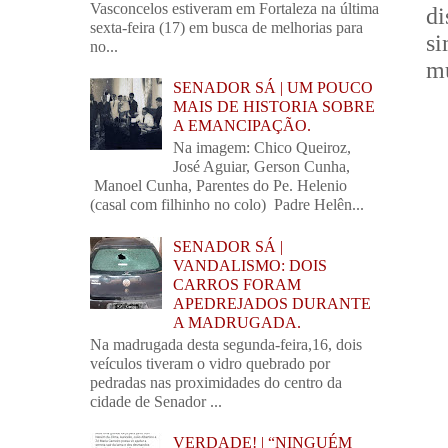
Vasconcelos estiveram em Fortaleza na última
d
sexta-feira (17) em busca de melhorias para
si
no...
mu
SENADOR SÁ | UM POUCO
MAIS DE HISTORIA SOBRE
A EMANCIPAÇÃO.
Na imagem: Chico Queiroz,
José Aguiar, Gerson Cunha,
Manoel Cunha, Parentes do Pe. Helenio
(casal com filhinho no colo) Padre Helên...
SENADOR SÁ |
VANDALISMO: DOIS
CARROS FORAM
APEDREJADOS DURANTE
A MADRUGADA.
Na madrugada desta segunda-feira,16, dois
veículos tiveram o vidro quebrado por
pedradas nas proximidades do centro da
cidade de Senador ...
VERDADE! | “NINGUÉM