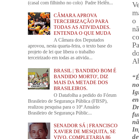
(casal com filhinho no colo) Padre Helên...
Ve
ma
CÂMARA APROVA
o 
TERCEIRIZAÇÃO PARA
TODAS AS ATIVIDADES.
n
ENTENDA O QUE MUDA
c
A Câmara dos Deputados
Pa
aprovou, nesta quarta-feira, o texto base do
do
projeto de lei que libera o trabalho
terceirizado em todas as ativida...
Ab
BRASIL | 'BANDIDO BOM É
“É
BANDIDO MORTO', DIZ
MAIS DA METADE DOS
no
BRASILEIROS.
Ig
O Datafolha a pedido do Fórum
en
Brasileiro de Segurança Pública (FBSP),
Dr
realizou pesquisa para o 10º Anuário
Brasileiro de Segurança Públic...
fu
nã
SENADOR SÁ | FRANCISCO
In
XAVIER DE MESQUITA, SE
d
VIVO, COMPLETARIA 86