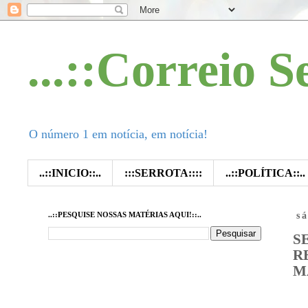
...::Correio S
O número 1 em notícia, em notícia!
..::INICIO::..
:::SERROTA::::
..::POLÍTICA::..
..::PESQUISE NOSSAS MATÉRIAS AQUI!::..
s
S
R
M