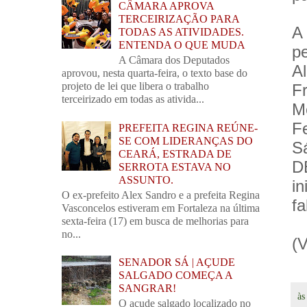
CÂMARA APROVA
TERCEIRIZAÇÃO PARA
A
TODAS AS ATIVIDADES.
ENTENDA O QUE MUDA
pe
A Câmara dos Deputados
A
aprovou, nesta quarta-feira, o texto base do
projeto de lei que libera o trabalho
F
terceirizado em todas as ativida...
M
F
PREFEITA REGINA REÚNE-
SE COM LIDERANÇAS DO
Sá
CEARÁ, ESTRADA DE
D
SERROTA ESTAVA NO
ASSUNTO.
i
O ex-prefeito Alex Sandro e a prefeita Regina
fa
Vasconcelos estiveram em Fortaleza na última
sexta-feira (17) em busca de melhorias para
no...
(V
SENADOR SÁ | AÇUDE
SALGADO COMEÇA A
SANGRAR!
à
O açude salgado localizado no