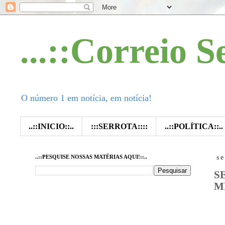
...::Correio S
O número 1 em notícia, em notícia!
..::INICIO::..
:::SERROTA::::
..::POLÍTICA::..
..::PESQUISE NOSSAS MATÉRIAS AQUI!::..
s
S
M