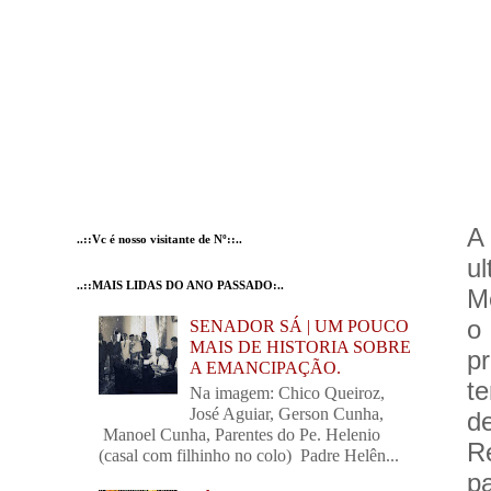
A
..::Vc é nosso visitante de Nº::..
ul
..::MAIS LIDAS DO ANO PASSADO:..
M
o
SENADOR SÁ | UM POUCO
MAIS DE HISTORIA SOBRE
p
A EMANCIPAÇÃO.
t
Na imagem: Chico Queiroz,
José Aguiar, Gerson Cunha,
d
Manoel Cunha, Parentes do Pe. Helenio
Re
(casal com filhinho no colo) Padre Helên...
pa