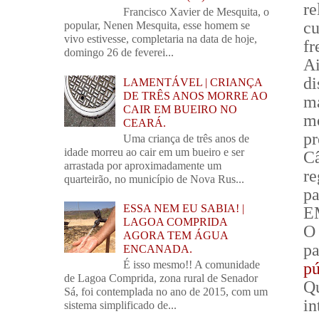
re
Francisco Xavier de Mesquita, o
c
popular, Nenen Mesquita, esse homem se
vivo estivesse, completaria na data de hoje,
fr
domingo 26 de feverei...
Ai
di
LAMENTÁVEL | CRIANÇA
DE TRÊS ANOS MORRE AO
m
CAIR EM BUEIRO NO
mo
CEARÁ.
pr
Uma criança de três anos de
idade morreu ao cair em um bueiro e ser
C
arrastada por aproximadamente um
re
quarteirão, no município de Nova Rus...
pa
ESSA NEM EU SABIA! |
E
LAGOA COMPRIDA
O 
AGORA TEM ÁGUA
p
ENCANADA.
É isso mesmo!! A comunidade
pú
de Lagoa Comprida, zona rural de Senador
Q
Sá, foi contemplada no ano de 2015, com um
in
sistema simplificado de...