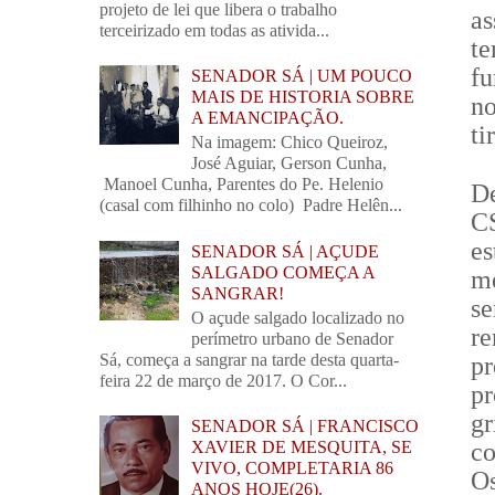
projeto de lei que libera o trabalho
as
terceirizado em todas as ativida...
t
fu
SENADOR SÁ | UM POUCO
MAIS DE HISTORIA SOBRE
n
A EMANCIPAÇÃO.
ti
Na imagem: Chico Queiroz,
José Aguiar, Gerson Cunha,
Manoel Cunha, Parentes do Pe. Helenio
D
(casal com filhinho no colo) Padre Helên...
C
e
SENADOR SÁ | AÇUDE
SALGADO COMEÇA A
m
SANGRAR!
se
O açude salgado localizado no
r
perímetro urbano de Senador
Sá, começa a sangrar na tarde desta quarta-
pr
feira 22 de março de 2017. O Cor...
p
gr
SENADOR SÁ | FRANCISCO
co
XAVIER DE MESQUITA, SE
VIVO, COMPLETARIA 86
O
ANOS HOJE(26).