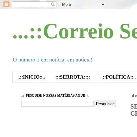
...::Correio S
O número 1 em notícia, em notícia!
..::INICIO::..
:::SERROTA::::
..::POLÍTICA::..
..::PESQUISE NOSSAS MATÉRIAS AQUI!::..
d
S
C