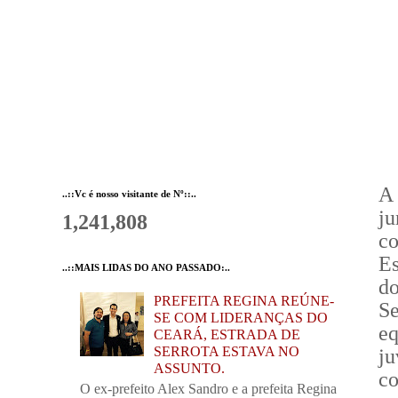
A 
..::Vc é nosso visitante de Nº::..
j
1,241,808
c
Es
..::MAIS LIDAS DO ANO PASSADO:..
d
PREFEITA REGINA REÚNE-
Se
SE COM LIDERANÇAS DO
e
CEARÁ, ESTRADA DE
SERROTA ESTAVA NO
j
ASSUNTO.
c
O ex-prefeito Alex Sandro e a prefeita Regina