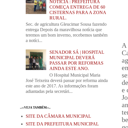
NOTÍCIA : PREFEITURA
COMEÇA ENTREGA DE 60
CISTERNAS PARA A ZONA
RURAL.
Sec. de agricultura Gleucimar Sousa fazendo
entrega Depois da maravilhosa notícia que
teremos um bom inverno, recebemos também
a notíci...
A
C
SENADOR SÁ | HOSPITAL
MUNICIPAL DEVERÁ
a
PASSAR POR REFORMAS
em
AINDA ESTE ANO.
se
O Hospital Municipal Maria
José Teixeira deverá passar por reforma ainda
de
este ano de 2017. As informações foram
e 
adiantadas pela secretári...
J
an
..::VEJA TAMBÉM::..
t
SITE DA CÂMARA MUNICIPAL
be
SITE DA PREFEITURA MUNICIPAL
go