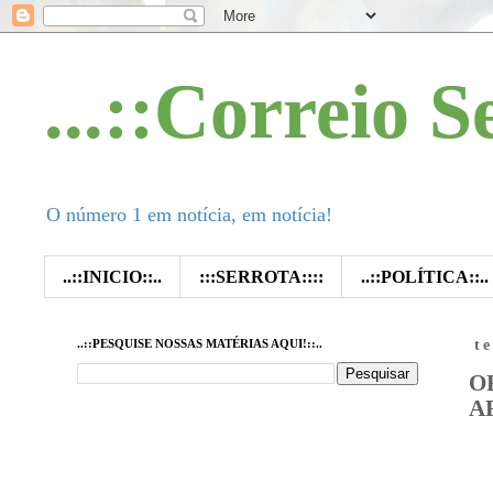
...::Correio S
O número 1 em notícia, em notícia!
..::INICIO::..
:::SERROTA::::
..::POLÍTICA::..
..::PESQUISE NOSSAS MATÉRIAS AQUI!::..
t
O
A