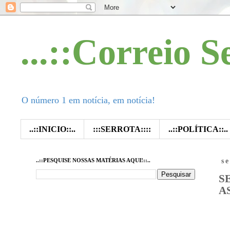
...::Correio S
O número 1 em notícia, em notícia!
..::INICIO::..
:::SERROTA::::
..::POLÍTICA::..
..::PESQUISE NOSSAS MATÉRIAS AQUI!::..
s
S
A