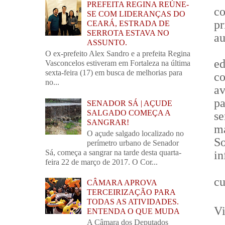
PREFEITA REGINA REÚNE-
c
SE COM LIDERANÇAS DO
pr
CEARÁ, ESTRADA DE
SERROTA ESTAVA NO
au
ASSUNTO.
O ex-prefeito Alex Sandro e a prefeita Regina
ed
Vasconcelos estiveram em Fortaleza na última
sexta-feira (17) em busca de melhorias para
co
no...
av
p
SENADOR SÁ | AÇUDE
SALGADO COMEÇA A
se
SANGRAR!
m
O açude salgado localizado no
S
perímetro urbano de Senador
Sá, começa a sangrar na tarde desta quarta-
in
feira 22 de março de 2017. O Cor...
cu
CÂMARA APROVA
TERCEIRIZAÇÃO PARA
TODAS AS ATIVIDADES.
V
ENTENDA O QUE MUDA
A Câmara dos Deputados