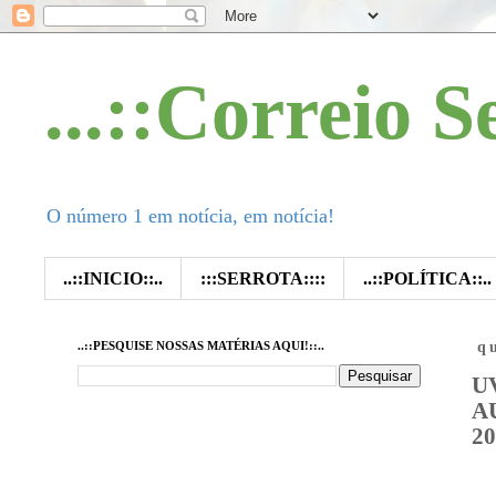
...::Correio S
O número 1 em notícia, em notícia!
..::INICIO::..
:::SERROTA::::
..::POLÍTICA::..
..::PESQUISE NOSSAS MATÉRIAS AQUI!::..
q
U
A
20