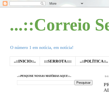
...::Correio S
O número 1 em notícia, em notícia!
..::INICIO::..
:::SERROTA::::
..::POLÍTICA::..
..::PESQUISE NOSSAS MATÉRIAS AQUI!::..
te
P
A