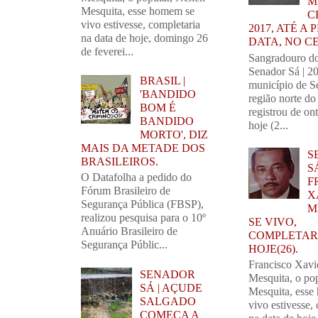
M
Mesquita, esse homem se
C
vivo estivesse, completaria
2017, ATÉ A
na data de hoje, domingo 26
DATA, NO C
de feverei...
Sangradouro d
Senador Sá | 2
BRASIL |
município de S
'BANDIDO
região norte do
BOM É
registrou de on
BANDIDO
hoje (2...
MORTO', DIZ
MAIS DA METADE DOS
S
BRASILEIROS.
SÁ
O Datafolha a pedido do
F
Fórum Brasileiro de
X
Segurança Pública (FBSP),
M
realizou pesquisa para o 10º
SE VIVO,
Anuário Brasileiro de
COMPLETARI
Segurança Públic...
HOJE(26).
Francisco Xavi
SENADOR
Mesquita, o po
SÁ | AÇUDE
Mesquita, esse
SALGADO
vivo estivesse,
COMEÇA A