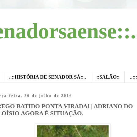
enadorsaense::.
..::HISTÓRIA DE SENADOR SÁ::..
::SALÃO::
..:
rça-feira, 26 de julho de 2016
REGO BATIDO PONTA VIRADA! | ADRIANO DO
LOÍSIO AGORA É SITUAÇÃO.