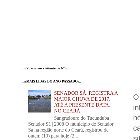
..::Vc é nosso visitante de Nº::..
..::MAIS LIDAS DO ANO PASSADO:..
SENADOR SÁ, REGISTRA A
O
MAIOR CHUVA DE 2017,
ATÉ A PRESENTE DATA,
i
NO CEARÁ.
n
Sangradouro do Tucunduba |
Senador Sá | 2008 O município de Senador
c
Sá na região norte do Ceará, registrou de
ontem (19) para hoje (2...
si