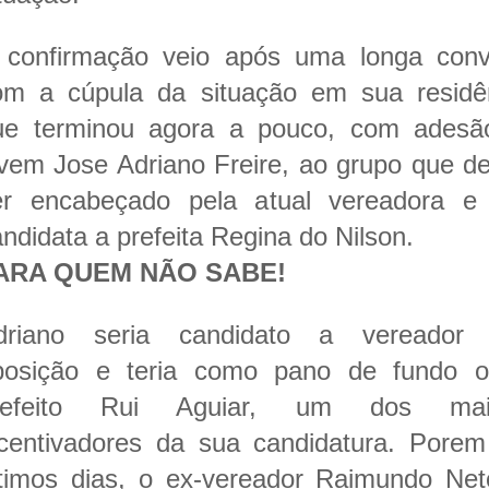
 confirmação veio após uma longa conv
om a cúpula da situação em sua residên
ue terminou agora a pouco, com adesã
ovem Jose Adriano Freire, ao grupo que d
er encabeçado pela atual vereadora e 
ndidata a prefeita Regina do Nilson.
ARA QUEM NÃO SABE!
driano seria candidato a vereador 
posição e teria como pano de fundo o
refeito Rui Aguiar, um dos mai
ncentivadores da sua candidatura. Pore
ltimos dias, o ex-vereador Raimundo Ne