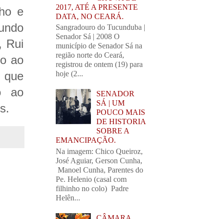
2017, ATÉ A PRESENTE
lho e
DATA, NO CEARÁ.
undo
Sangradouro do Tucunduba |
Senador Sá | 2008 O
, Rui
município de Senador Sá na
região norte do Ceará,
io ao
registrou de ontem (19) para
que
hoje (2...
o ao
SENADOR
SÁ | UM
s.
POUCO MAIS
DE HISTORIA
SOBRE A
EMANCIPAÇÃO.
Na imagem: Chico Queiroz,
José Aguiar, Gerson Cunha,
Manoel Cunha, Parentes do
Pe. Helenio (casal com
filhinho no colo) Padre
Helên...
CÂMARA