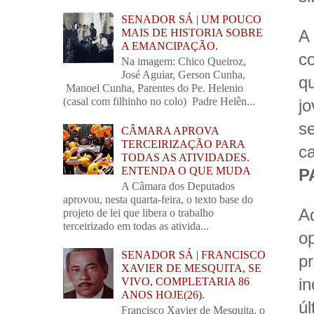
SENADOR SÁ | UM POUCO
A
MAIS DE HISTORIA SOBRE
A EMANCIPAÇÃO.
c
Na imagem: Chico Queiroz,
José Aguiar, Gerson Cunha,
q
Manoel Cunha, Parentes do Pe. Helenio
(casal com filhinho no colo) Padre Helên...
j
s
CÂMARA APROVA
TERCEIRIZAÇÃO PARA
ca
TODAS AS ATIVIDADES.
ENTENDA O QUE MUDA
P
A Câmara dos Deputados
aprovou, nesta quarta-feira, o texto base do
A
projeto de lei que libera o trabalho
terceirizado em todas as ativida...
o
SENADOR SÁ | FRANCISCO
p
XAVIER DE MESQUITA, SE
i
VIVO, COMPLETARIA 86
ANOS HOJE(26).
ú
Francisco Xavier de Mesquita, o