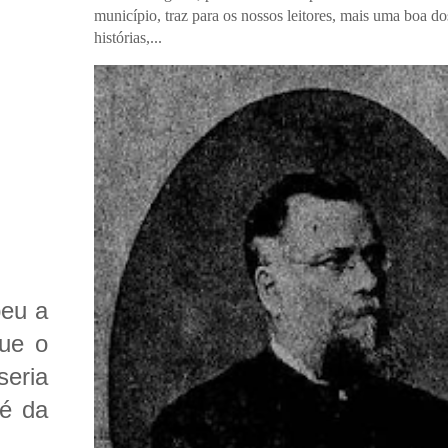
município, traz para os nossos leitores, mais uma boa do
histórias,...
beu a
que o
eria
 é da