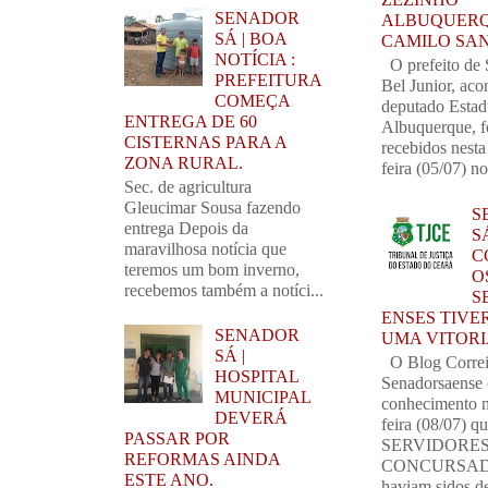
SENADOR
ALBUQUERQ
SÁ | BOA
CAMILO SA
NOTÍCIA :
O prefeito de 
PREFEITURA
Bel Junior, ac
COMEÇA
deputado Estad
ENTREGA DE 60
Albuquerque, 
CISTERNAS PARA A
recebidos nest
ZONA RURAL.
feira (05/07) no
Sec. de agricultura
Gleucimar Sousa fazendo
S
entrega Depois da
SÁ
maravilhosa notícia que
C
teremos um bom inverno,
O
recebemos também a notíci...
S
ENSES TIVE
SENADOR
UMA VITORI
SÁ |
O Blog Corre
HOSPITAL
Senadorsaense
MUNICIPAL
conhecimento n
DEVERÁ
feira (08/07) q
PASSAR POR
SERVIDORE
REFORMAS AINDA
CONCURSAD
ESTE ANO.
haviam sidos de