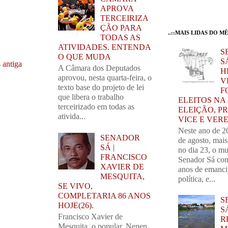
APROVA
TERCEIRIZA
ÇÃO PARA
..::MAIS LIDAS DO MÊS
TODAS AS
ATIVIDADES. ENTENDA
S
O QUE MUDA
SÁ
 antiga
A Câmara dos Deputados
H
aprovou, nesta quarta-feira, o
V
texto base do projeto de lei
F
que libera o trabalho
ELEITOS NA
terceirizado em todas as
ELEIÇÃO, PR
ativida...
VICE E VER
Neste ano de 2
SENADOR
de agosto, mai
SÁ |
no dia 23, o mu
FRANCISCO
Senador Sá com
XAVIER DE
anos de emanc
MESQUITA,
política, e...
SE VIVO,
COMPLETARIA 86 ANOS
S
HOJE(26).
S
Francisco Xavier de
R
Mesquita, o popular, Nenen