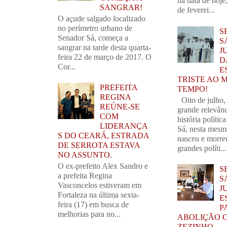
na data de hoj
SANGRAR!
de feverei...
O açude salgado localizado
no perímetro urbano de
S
Senador Sá, começa a
S
sangrar na tarde desta quarta-
J
feira 22 de março de 2017. O
D
Cor...
E
TRISTE AO 
PREFEITA
TEMPO!
REGINA
Oito de julho,
REÚNE-SE
grande relevânc
COM
história polític
LIDERANÇA
Sá, nesta mesm
S DO CEARÁ, ESTRADA
nasceu e morre
DE SERROTA ESTAVA
grandes políti...
NO ASSUNTO.
O ex-prefeito Alex Sandro e
S
a prefeita Regina
S
Vasconcelos estiveram em
J
Fortaleza na última sexta-
E
feira (17) em busca de
P
melhorias para no...
ABOLIÇÃO 
ZEZINHO