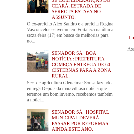
SE COM LIDERANÇAS DO
CEARÁ, ESTRADA DE
SERROTA ESTAVA NO
ASSUNTO.
O ex-prefeito Alex Sandro e a prefeita Regina
Vasconcelos estiveram em Fortaleza na última
sexta-feira (17) em busca de melhorias para
Po
no...
Ass
SENADOR SÁ | BOA
NOTÍCIA : PREFEITURA
COMEÇA ENTREGA DE 60
CISTERNAS PARA A ZONA
RURAL.
Sec. de agricultura Gleucimar Sousa fazendo
entrega Depois da maravilhosa notícia que
teremos um bom inverno, recebemos também
a notíci...
SENADOR SÁ | HOSPITAL
MUNICIPAL DEVERÁ
PASSAR POR REFORMAS
AINDA ESTE ANO.