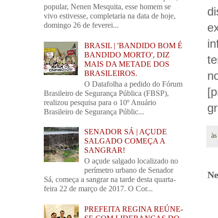
popular, Nenen Mesquita, esse homem se
di
vivo estivesse, completaria na data de hoje,
e
domingo 26 de feverei...
i
BRASIL | 'BANDIDO BOM É
BANDIDO MORTO', DIZ
t
MAIS DA METADE DOS
BRASILEIROS.
n
O Datafolha a pedido do Fórum
[
Brasileiro de Segurança Pública (FBSP),
realizou pesquisa para o 10º Anuário
g
Brasileiro de Segurança Públic...
SENADOR SÁ | AÇUDE
à
SALGADO COMEÇA A
SANGRAR!
O açude salgado localizado no
perímetro urbano de Senador
Ne
Sá, começa a sangrar na tarde desta quarta-
feira 22 de março de 2017. O Cor...
PREFEITA REGINA REÚNE-