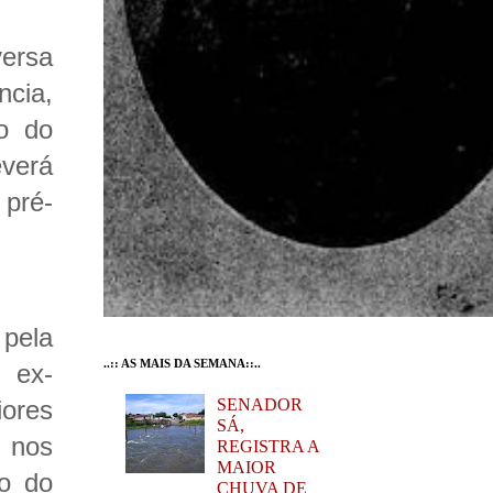
ersa
cia,
o do
everá
pré-
pela
..:: AS MAIS DA SEMANA::..
 ex-
ores
SENADOR
SÁ,
m nos
REGISTRA A
MAIOR
to do
CHUVA DE