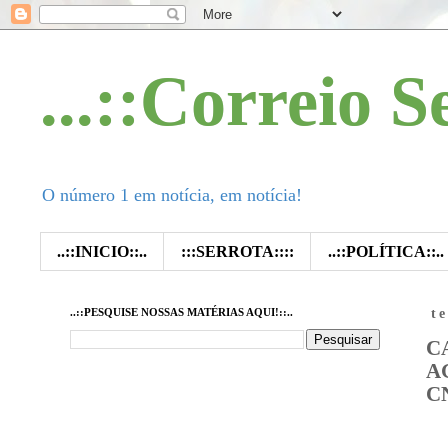
...::Correio S
O número 1 em notícia, em notícia!
..::INICIO::..
:::SERROTA::::
..::POLÍTICA::..
..::PESQUISE NOSSAS MATÉRIAS AQUI!::..
t
C
A
C