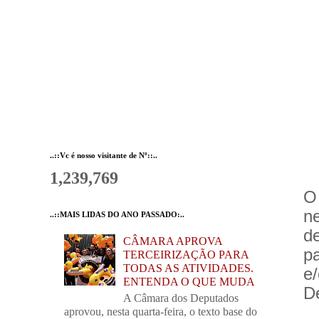
..::Vc é nosso visitante de Nº::..
1,239,769
O
n
..::MAIS LIDAS DO ANO PASSADO:..
d
CÂMARA APROVA
p
TERCEIRIZAÇÃO PARA
TODAS AS ATIVIDADES.
e
ENTENDA O QUE MUDA
D
A Câmara dos Deputados
aprovou, nesta quarta-feira, o texto base do