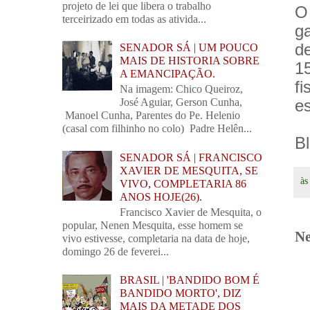
projeto de lei que libera o trabalho
O
terceirizado em todas as ativida...
g
d
SENADOR SÁ | UM POUCO
MAIS DE HISTORIA SOBRE
1
A EMANCIPAÇÃO.
f
Na imagem: Chico Queiroz,
es
José Aguiar, Gerson Cunha,
Manoel Cunha, Parentes do Pe. Helenio
(casal com filhinho no colo) Padre Helên...
B
SENADOR SÁ | FRANCISCO
XAVIER DE MESQUITA, SE
à
VIVO, COMPLETARIA 86
ANOS HOJE(26).
Francisco Xavier de Mesquita, o
popular, Nenen Mesquita, esse homem se
Ne
vivo estivesse, completaria na data de hoje,
domingo 26 de feverei...
BRASIL | 'BANDIDO BOM É
BANDIDO MORTO', DIZ
MAIS DA METADE DOS