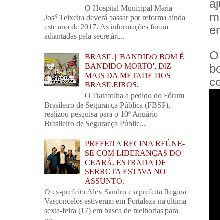
a
O Hospital Municipal Maria
m
José Teixeira deverá passar por reforma ainda
este ano de 2017. As informações foram
en
adiantadas pela secretári...
O
BRASIL | 'BANDIDO BOM É
BANDIDO MORTO', DIZ
b
MAIS DA METADE DOS
co
BRASILEIROS.
O Datafolha a pedido do Fórum
Brasileiro de Segurança Pública (FBSP),
realizou pesquisa para o 10º Anuário
Brasileiro de Segurança Públic...
PREFEITA REGINA REÚNE-
SE COM LIDERANÇAS DO
CEARÁ, ESTRADA DE
SERROTA ESTAVA NO
ASSUNTO.
O ex-prefeito Alex Sandro e a prefeita Regina
Vasconcelos estiveram em Fortaleza na última
sexta-feira (17) em busca de melhorias para
no...