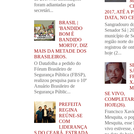
M
foram adiantadas pela
C
secretári...
2017, ATÉ A
DATA, NO C
BRASIL |
Sangradouro d
'BANDIDO
Senador Sá | 2
BOM É
município de S
BANDIDO
região norte do
MORTO', DIZ
registrou de on
MAIS DA METADE DOS
hoje (2...
BRASILEIROS.
O Datafolha a pedido do
S
Fórum Brasileiro de
SÁ
Segurança Pública (FBSP),
F
realizou pesquisa para o 10º
X
Anuário Brasileiro de
M
Segurança Públic...
SE VIVO,
COMPLETARI
PREFEITA
HOJE(26).
REGINA
Francisco Xavi
REÚNE-SE
Mesquita, o po
COM
Mesquita, esse
LIDERANÇA
vivo estivesse,
S DO CEARÁ, ESTRADA