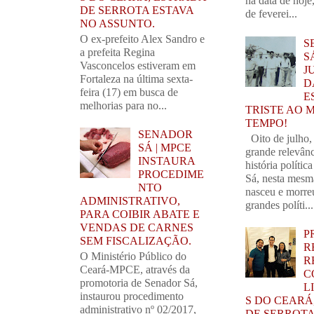
na data de hoj
DE SERROTA ESTAVA
de feverei...
NO ASSUNTO.
O ex-prefeito Alex Sandro e
S
a prefeita Regina
S
Vasconcelos estiveram em
J
Fortaleza na última sexta-
D
feira (17) em busca de
E
melhorias para no...
TRISTE AO 
TEMPO!
SENADOR
Oito de julho,
SÁ | MPCE
grande relevânc
INSTAURA
história polític
PROCEDIME
Sá, nesta mesm
NTO
nasceu e morre
ADMINISTRATIVO,
grandes políti...
PARA COIBIR ABATE E
VENDAS DE CARNES
P
SEM FISCALIZAÇÃO.
R
O Ministério Público do
R
Ceará-MPCE, através da
C
promotoria de Senador Sá,
L
instaurou procedimento
S DO CEARÁ
administrativo nº 02/2017,
DE SERROTA