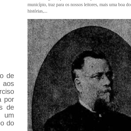
município, traz para os nossos leitores, mais uma boa do
histórias,...
io de
aos
rciso
a por
as de
e um
no do