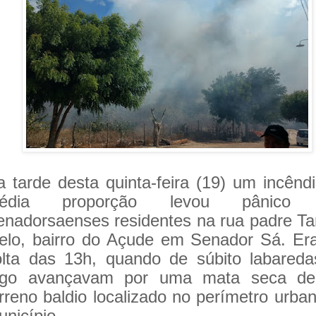
a tarde desta quinta-feira (19) um incênd
édia proporção levou pânico 
enadorsaenses residentes na rua padre Ta
elo, bairro do Açude em Senador Sá. Er
olta das 13h, quando de súbito labared
ogo avançavam por uma mata seca d
rreno baldio localizado no perímetro urba
nicípio.