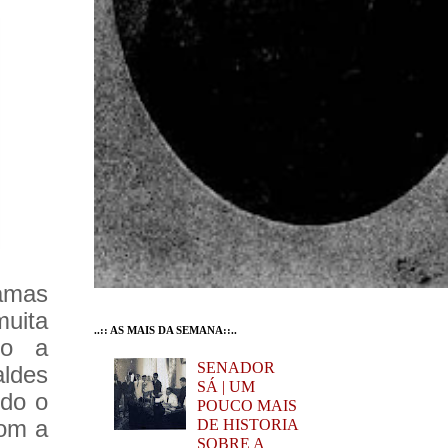
hamas
muita
..:: AS MAIS DA SEMANA::..
ro a
SENADOR
ldes
SÁ | UM
ndo o
POUCO MAIS
com a
DE HISTORIA
SOBRE A