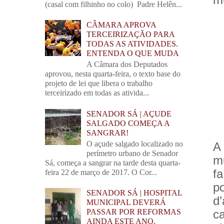
(casal com filhinho no colo) Padre Helên...
CÂMARA APROVA
TERCEIRIZAÇÃO PARA
TODAS AS ATIVIDADES.
ENTENDA O QUE MUDA
A Câmara dos Deputados
aprovou, nesta quarta-feira, o texto base do
projeto de lei que libera o trabalho
terceirizado em todas as ativida...
SENADOR SÁ | AÇUDE
SALGADO COMEÇA A
SANGRAR!
O açude salgado localizado no
A
perímetro urbano de Senador
mu
Sá, começa a sangrar na tarde desta quarta-
f
feira 22 de março de 2017. O Cor...
p
SENADOR SÁ | HOSPITAL
d
MUNICIPAL DEVERÁ
ca
PASSAR POR REFORMAS
AINDA ESTE ANO.