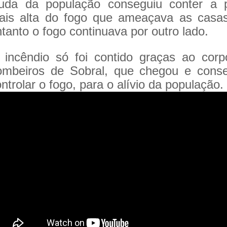
juda da população conseguiu conter a p
ais alta do fogo que ameaçava as casas
tanto o fogo continuava por outro lado.
 incêndio só foi contido graças ao cor
ombeiros de Sobral, que chegou e conse
ntrolar o fogo, para o alívio da população.