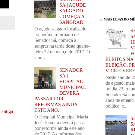
SÁ | AÇUDE
SALGADO
COMEÇA A
..::MAIS LIDAS DO MÊS
SANGRAR!
O açude salgado localizado
S
no perímetro urbano de
SÁ
Senador Sá, começa a
H
sangrar na tarde desta quarta-
V
feira 22 de março de 2017. O
F
Cor...
ELEITOS NA
ELEIÇÃO, PR
SENADOR
VICE E VER
SÁ |
Neste ano de 2
HOSPITAL
de agosto, mai
MUNICIPAL
no dia 23, o mu
DEVERÁ
Senador Sá com
PASSAR POR
anos de emanc
REFORMAS AINDA
política, e...
ESTE ANO.
 antiga
O Hospital Municipal Maria
S
José Teixeira deverá passar
S
por reforma ainda este ano
R
de 2017. As informações