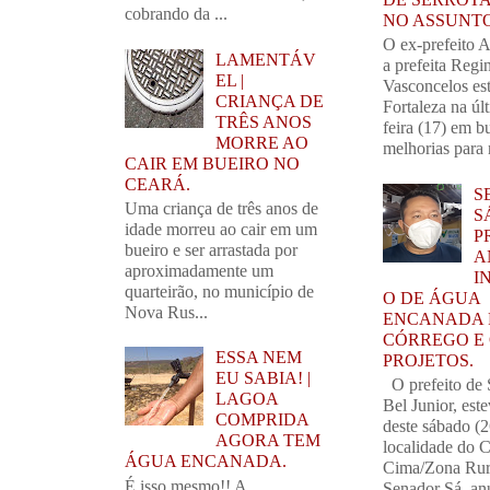
cobrando da ...
NO ASSUNTO
O ex-prefeito 
LAMENTÁV
a prefeita Regi
EL |
Vasconcelos es
CRIANÇA DE
Fortaleza na úl
TRÊS ANOS
feira (17) em b
MORRE AO
melhorias para 
CAIR EM BUEIRO NO
CEARÁ.
S
Uma criança de três anos de
SÁ
idade morreu ao cair em um
P
bueiro e ser arrastada por
A
aproximadamente um
I
quarteirão, no município de
O DE ÁGUA
Nova Rus...
ENCANADA 
CÓRREGO E
ESSA NEM
PROJETOS.
EU SABIA! |
O prefeito de 
LAGOA
Bel Junior, este
COMPRIDA
deste sábado (2
AGORA TEM
localidade do 
ÁGUA ENCANADA.
Cima/Zona Rur
É isso mesmo!! A
Senador Sá, anu