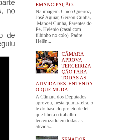
arte
EMANCIPAÇÃO.
, no
Na imagem: Chico Queiroz,
José Aguiar, Gerson Cunha,
Manoel Cunha, Parentes do
Pe. Helenio (casal com
po de
filhinho no colo) Padre
Helên...
guiu
CÂMARA
APROVA
TERCEIRIZA
ÇÃO PARA
TODAS AS
ATIVIDADES. ENTENDA
O QUE MUDA
A Câmara dos Deputados
aprovou, nesta quarta-feira, o
texto base do projeto de lei
que libera o trabalho
terceirizado em todas as
ativida...
SENADOR