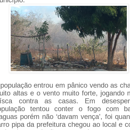
 população entrou em pânico vendo as c
ito altas e o vento muito forte, jogando 
aísca contra as casas. Em desespe
opulação tentou conter o fogo com ba
’aguas porém não ‘davam vença’, foi qua
rro pipa da prefeitura chegou ao local e 