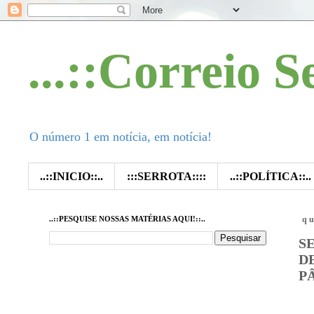
...::Correio S
O número 1 em notícia, em notícia!
..::INICIO::..
:::SERROTA::::
..::POLÍTICA::..
..::PESQUISE NOSSAS MATÉRIAS AQUI!::..
qu
S
D
P