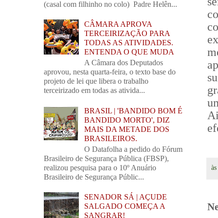
s
(casal com filhinho no colo) Padre Helên...
co
CÂMARA APROVA
co
TERCEIRIZAÇÃO PARA
e
TODAS AS ATIVIDADES.
m
ENTENDA O QUE MUDA
a
A Câmara dos Deputados
aprovou, nesta quarta-feira, o texto base do
s
projeto de lei que libera o trabalho
gr
terceirizado em todas as ativida...
um
BRASIL | 'BANDIDO BOM É
A
BANDIDO MORTO', DIZ
ef
MAIS DA METADE DOS
BRASILEIROS.
O Datafolha a pedido do Fórum
Brasileiro de Segurança Pública (FBSP),
realizou pesquisa para o 10º Anuário
à
Brasileiro de Segurança Públic...
SENADOR SÁ | AÇUDE
Ne
SALGADO COMEÇA A
SANGRAR!