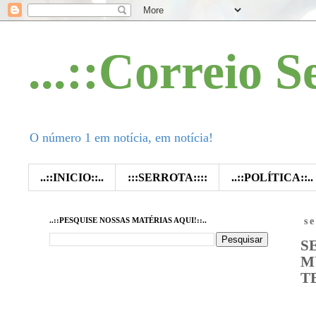
...::Correio S
O número 1 em notícia, em notícia!
..::INICIO::..
:::SERROTA::::
..::POLÍTICA::..
..::PESQUISE NOSSAS MATÉRIAS AQUI!::..
s
S
M
T