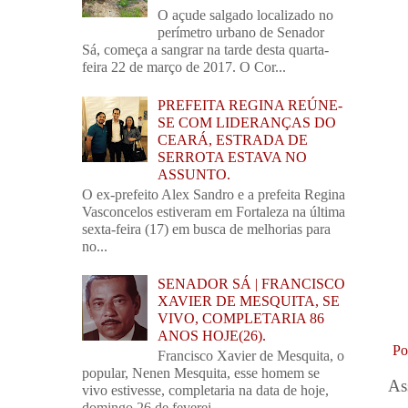
O açude salgado localizado no
perímetro urbano de Senador
Sá, começa a sangrar na tarde desta quarta-
feira 22 de março de 2017. O Cor...
PREFEITA REGINA REÚNE-
SE COM LIDERANÇAS DO
CEARÁ, ESTRADA DE
SERROTA ESTAVA NO
ASSUNTO.
O ex-prefeito Alex Sandro e a prefeita Regina
Vasconcelos estiveram em Fortaleza na última
sexta-feira (17) em busca de melhorias para
no...
SENADOR SÁ | FRANCISCO
XAVIER DE MESQUITA, SE
VIVO, COMPLETARIA 86
ANOS HOJE(26).
Po
Francisco Xavier de Mesquita, o
popular, Nenen Mesquita, esse homem se
As
vivo estivesse, completaria na data de hoje,
domingo 26 de feverei...