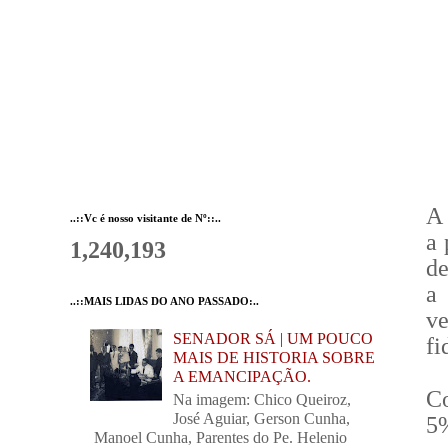
A 
..::Vc é nosso visitante de Nº::..
a 
1,240,193
de
a
..::MAIS LIDAS DO ANO PASSADO:..
v
SENADOR SÁ | UM POUCO
fi
MAIS DE HISTORIA SOBRE
A EMANCIPAÇÃO.
C
Na imagem: Chico Queiroz,
José Aguiar, Gerson Cunha,
5%
Manoel Cunha, Parentes do Pe. Helenio