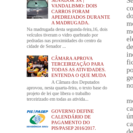
S
SENADOR SÁ |
VANDALISMO: DOIS
co
CARROS FORAM
d
APEDREJADOS DURANTE
m
A MADRUGADA.
Na madrugada desta segunda-feira,16, dois
me
veículos tiveram o vidro quebrado por
e
pedradas nas proximidades do centro da
d
cidade de Senador ...
in
CÂMARA APROVA
fi
TERCEIRIZAÇÃO PARA
po
TODAS AS ATIVIDADES.
ENTENDA O QUE MUDA
ge
A Câmara dos Deputados
no
aprovou, nesta quarta-feira, o texto base do
projeto de lei que libera o trabalho
terceirizado em todas as ativida...
mo
ca
GOVERNO DEFINE
ú
CALENDÁRIO DE
ca
PAGAMENTO DO
PIS/PASEP 2016/2017.
de