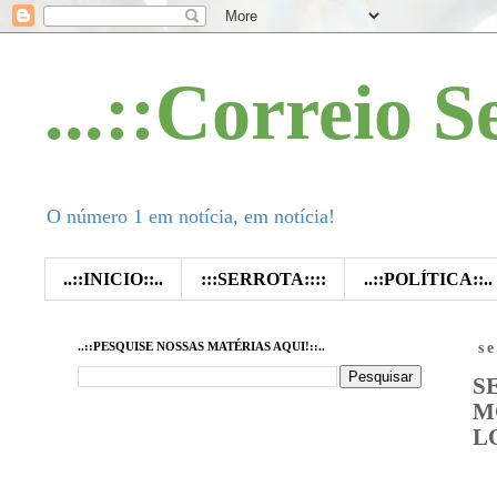
...::Correio S
O número 1 em notícia, em notícia!
..::INICIO::..
:::SERROTA::::
..::POLÍTICA::..
..::PESQUISE NOSSAS MATÉRIAS AQUI!::..
s
S
M
L