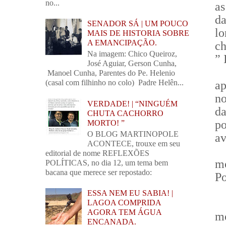
no...
as
d
SENADOR SÁ | UM POUCO
lo
MAIS DE HISTORIA SOBRE
A EMANCIPAÇÃO.
ch
Na imagem: Chico Queiroz,
” 
José Aguiar, Gerson Cunha,
Manoel Cunha, Parentes do Pe. Helenio
(casal com filhinho no colo) Padre Helên...
ap
no
VERDADE! | “NINGUÉM
d
CHUTA CACHORRO
p
MORTO! ”
O BLOG MARTINOPOLE
av
ACONTECE, trouxe em seu
editorial de nome REFLEXÕES
mo
POLÍTICAS, no dia 12, um tema bem
bacana que merece ser repostado:
Po
ESSA NEM EU SABIA! |
LAGOA COMPRIDA
AGORA TEM ÁGUA
mo
ENCANADA.