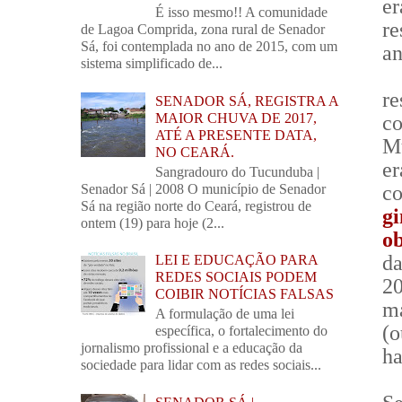
er
É isso mesmo!! A comunidade
r
de Lagoa Comprida, zona rural de Senador
Sá, foi contemplada no ano de 2015, com um
an
sistema simplificado de...
re
SENADOR SÁ, REGISTRA A
MAIOR CHUVA DE 2017,
c
ATÉ A PRESENTE DATA,
Mu
NO CEARÁ.
e
Sangradouro do Tucunduba |
co
Senador Sá | 2008 O município de Senador
Sá na região norte do Ceará, registrou de
g
ontem (19) para hoje (2...
o
da
LEI E EDUCAÇÃO PARA
REDES SOCIAIS PODEM
20
COIBIR NOTÍCIAS FALSAS
ma
A formulação de uma lei
(
específica, o fortalecimento do
jornalismo profissional e a educação da
ha
sociedade para lidar com as redes sociais...