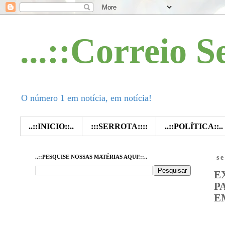
...::Correio S
O número 1 em notícia, em notícia!
..::INICIO::..
:::SERROTA::::
..::POLÍTICA::..
..::PESQUISE NOSSAS MATÉRIAS AQUI!::..
s
E
P
E