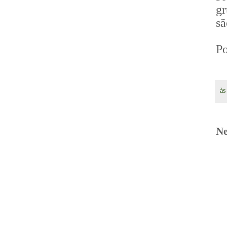
gr
sã
Po
à
Ne