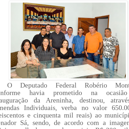
O Deputado Federal Robério Monte
onforme havia prometido na ocasiã
nauguração da Areninha, destinou, atrav
mendas Individuais, verba no valor 650.0
eiscentos e cinquenta mil reais) ao municíp
enador Sá, sendo, de acordo com a imag