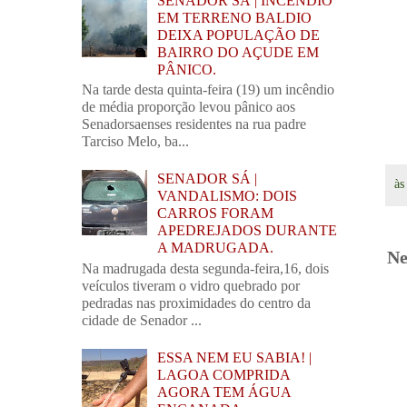
SENADOR SÁ | INCÊNDIO
EM TERRENO BALDIO
DEIXA POPULAÇÃO DE
BAIRRO DO AÇUDE EM
PÂNICO.
Na tarde desta quinta-feira (19) um incêndio
de média proporção levou pânico aos
Senadorsaenses residentes na rua padre
Tarciso Melo, ba...
SENADOR SÁ |
à
VANDALISMO: DOIS
CARROS FORAM
APEDREJADOS DURANTE
A MADRUGADA.
Ne
Na madrugada desta segunda-feira,16, dois
veículos tiveram o vidro quebrado por
pedradas nas proximidades do centro da
cidade de Senador ...
ESSA NEM EU SABIA! |
LAGOA COMPRIDA
AGORA TEM ÁGUA