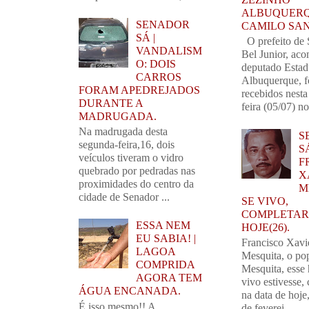
ALBUQUERQ
SENADOR
CAMILO SA
SÁ |
O prefeito de 
VANDALISM
Bel Junior, ac
O: DOIS
deputado Estad
CARROS
Albuquerque, 
FORAM APEDREJADOS
recebidos nest
DURANTE A
feira (05/07) no
MADRUGADA.
Na madrugada desta
S
segunda-feira,16, dois
SÁ
veículos tiveram o vidro
F
quebrado por pedradas nas
X
proximidades do centro da
M
cidade de Senador ...
SE VIVO,
COMPLETARI
ESSA NEM
HOJE(26).
EU SABIA! |
Francisco Xavi
LAGOA
Mesquita, o po
COMPRIDA
Mesquita, esse
AGORA TEM
vivo estivesse,
ÁGUA ENCANADA.
na data de hoj
É isso mesmo!! A
de feverei...