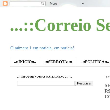
...::Correio S
O número 1 em notícia, em notícia!
..::INICIO::..
:::SERROTA::::
..::POLÍTICA::..
..::PESQUISE NOSSAS MATÉRIAS AQUI!::..
te
S
R
C