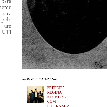
 para
meteu
 para
 pelo
a um
a UTI
..:: AS MAIS DA SEMANA::..
PREFEITA
REGINA
REÚNE-SE
COM
LIDERANÇA