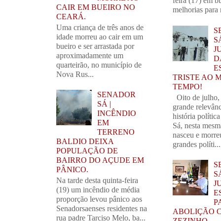
feira (17) em b
CAIR EM BUEIRO NO
melhorias para 
CEARÁ.
Uma criança de três anos de
S
idade morreu ao cair em um
S
bueiro e ser arrastada por
J
aproximadamente um
D
quarteirão, no município de
E
Nova Rus...
TRISTE AO 
TEMPO!
SENADOR
Oito de julho,
SÁ |
grande relevânc
INCÊNDIO
história polític
EM
Sá, nesta mesm
TERRENO
nasceu e morre
BALDIO DEIXA
grandes políti...
POPULAÇÃO DE
BAIRRO DO AÇUDE EM
S
PÂNICO.
S
Na tarde desta quinta-feira
J
(19) um incêndio de média
E
proporção levou pânico aos
P
Senadorsaenses residentes na
ABOLIÇÃO 
rua padre Tarciso Melo, ba...
ZEZINHO