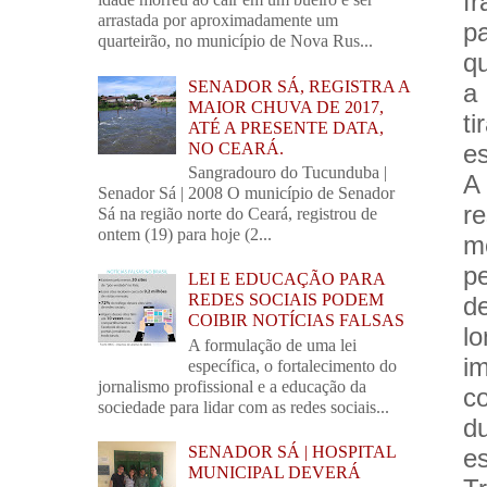
f
arrastada por aproximadamente um
p
quarteirão, no município de Nova Rus...
q
SENADOR SÁ, REGISTRA A
a
MAIOR CHUVA DE 2017,
t
ATÉ A PRESENTE DATA,
NO CEARÁ.
e
Sangradouro do Tucunduba |
A
Senador Sá | 2008 O município de Senador
r
Sá na região norte do Ceará, registrou de
ontem (19) para hoje (2...
m
p
LEI E EDUCAÇÃO PARA
REDES SOCIAIS PODEM
d
COIBIR NOTÍCIAS FALSAS
l
A formulação de uma lei
i
específica, o fortalecimento do
jornalismo profissional e a educação da
c
sociedade para lidar com as redes sociais...
d
SENADOR SÁ | HOSPITAL
es
MUNICIPAL DEVERÁ