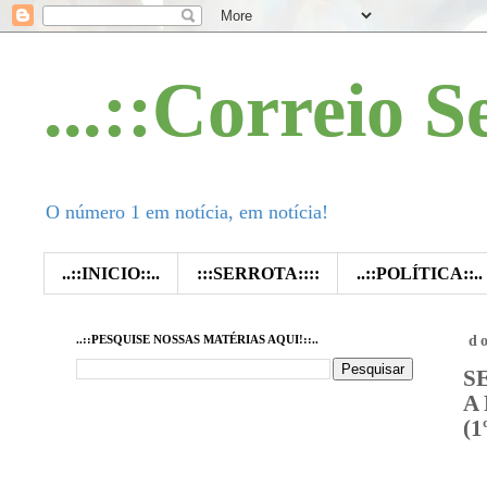
...::Correio S
O número 1 em notícia, em notícia!
..::INICIO::..
:::SERROTA::::
..::POLÍTICA::..
..::PESQUISE NOSSAS MATÉRIAS AQUI!::..
d
S
A
(1