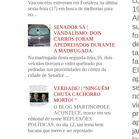
c
Vasconcelos estiveram em Fortaleza na última
1
sexta-feira (17) em busca de melhorias para
no...
A
s
SENADOR SÁ |
VANDALISMO: DOIS
fo
CARROS FORAM
d
APEDREJADOS DURANTE
A MADRUGADA.
t
Na madrugada desta segunda-feira,16, dois
fa
veículos tiveram o vidro quebrado por
E
pedradas nas proximidades do centro da
cidade de Senador ...
a
se
VERDADE! | “NINGUÉM
CHUTA CACHORRO
n
MORTO! ”
v
O BLOG MARTINOPOLE
p
ACONTECE, trouxe em seu
editorial de nome REFLEXÕES
a
POLÍTICAS, no dia 12, um tema bem
ja
bacana que merece ser repostado: