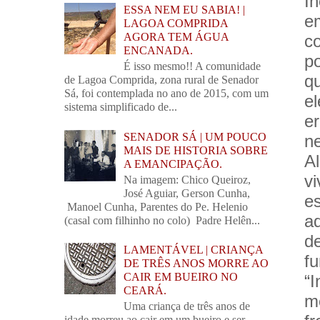
In
ESSA NEM EU SABIA! |
e
LAGOA COMPRIDA
AGORA TEM ÁGUA
c
ENCANADA.
po
É isso mesmo!! A comunidade
q
de Lagoa Comprida, zona rural de Senador
Sá, foi contemplada no ano de 2015, com um
el
sistema simplificado de...
e
SENADOR SÁ | UM POUCO
ne
MAIS DE HISTORIA SOBRE
A
A EMANCIPAÇÃO.
v
Na imagem: Chico Queiroz,
José Aguiar, Gerson Cunha,
e
Manoel Cunha, Parentes do Pe. Helenio
a
(casal com filhinho no colo) Padre Helên...
d
LAMENTÁVEL | CRIANÇA
fu
DE TRÊS ANOS MORRE AO
CAIR EM BUEIRO NO
“
CEARÁ.
m
Uma criança de três anos de
idade morreu ao cair em um bueiro e ser