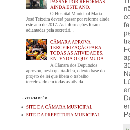
T
PASSAR POR REFORMAS
n
AINDA ESTE ANO.
O Hospital Municipal Maria
c
José Teixeira deverá passar por reforma ainda
fa
este ano de 2017. As informações foram
adiantadas pela secretári...
p
tr
CÂMARA APROVA
TERCEIRIZAÇÃO PARA
F
TODAS AS ATIVIDADES.
a
ENTENDA O QUE MUDA
3
A Câmara dos Deputados
aprovou, nesta quarta-feira, o texto base do
N
projeto de lei que libera o trabalho
L
terceirizado em todas as ativida...
e
D
..::VEJA TAMBÉM::..
e
SITE DA CÂMARA MUNICIPAL
Pa
SITE DA PREFEITURA MUNICIPAL