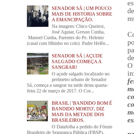
e
SENADOR SÁ | UM POUCO
d
MAIS DE HISTORIA SOBRE
mu
A EMANCIPAÇÃO.
Na imagem: Chico Queiroz,
José Aguiar, Gerson Cunha,
C
Manoel Cunha, Parentes do Pe. Helenio
p
(casal com filhinho no colo) Padre Helên...
pa
SENADOR SÁ | AÇUDE
de
SALGADO COMEÇA A
O
SANGRAR!
in
O açude salgado localizado no
perímetro urbano de Senador
fe
Sá, começa a sangrar na tarde desta quarta-
m
feira 22 de março de 2017. O Cor...
co
co
BRASIL | 'BANDIDO BOM É
BANDIDO MORTO', DIZ
m
MAIS DA METADE DOS
es
BRASILEIROS.
O Datafolha a pedido do Fórum
Brasileiro de Segurança Pública (FBSP),