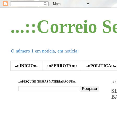
...::Correio S
O número 1 em notícia, em notícia!
..::INICIO::..
:::SERROTA::::
..::POLÍTICA::..
..::PESQUISE NOSSAS MATÉRIAS AQUI!::..
s
S
B