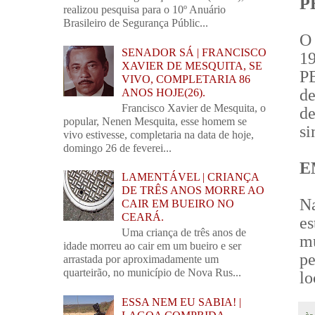
P
realizou pesquisa para o 10º Anuário
Brasileiro de Segurança Públic...
O
SENADOR SÁ | FRANCISCO
1
XAVIER DE MESQUITA, SE
P
VIVO, COMPLETARIA 86
de
ANOS HOJE(26).
Francisco Xavier de Mesquita, o
de
popular, Nenen Mesquita, esse homem se
si
vivo estivesse, completaria na data de hoje,
domingo 26 de feverei...
E
LAMENTÁVEL | CRIANÇA
DE TRÊS ANOS MORRE AO
Na
CAIR EM BUEIRO NO
CEARÁ.
es
Uma criança de três anos de
m
idade morreu ao cair em um bueiro e ser
pe
arrastada por aproximadamente um
quarteirão, no município de Nova Rus...
lo
ESSA NEM EU SABIA! |