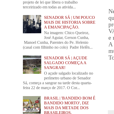
projeto de lei que libera o trabalho
terceirizado em todas as ativida...
Ne
qu
SENADOR SÁ | UM POUCO
MAIS DE HISTORIA SOBRE
p
A EMANCIPAÇÃO.
V
Na imagem: Chico Queiroz,
e 
José Aguiar, Gerson Cunha,
Manoel Cunha, Parentes do Pe. Helenio
A
(casal com filhinho no colo) Padre Helên...
mu
To
SENADOR SÁ | AÇUDE
SALGADO COMEÇA A
SANGRAR!
O açude salgado localizado no
perímetro urbano de Senador
Sá, começa a sangrar na tarde desta quarta-
feira 22 de março de 2017. O Cor...
BRASIL | 'BANDIDO BOM É
BANDIDO MORTO', DIZ
MAIS DA METADE DOS
BRASILEIROS.