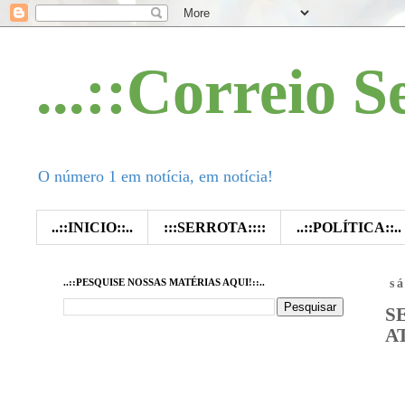
...::Correio S
O número 1 em notícia, em notícia!
..::INICIO::..
:::SERROTA::::
..::POLÍTICA::..
..::PESQUISE NOSSAS MATÉRIAS AQUI!::..
s
S
A