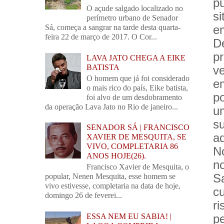
p
O açude salgado localizado no
s
perímetro urbano de Senador
e
Sá, começa a sangrar na tarde desta quarta-
feira 22 de março de 2017. O Cor...
D
p
LAVA JATO CHEGA A EIKE
BATISTA
v
O homem que já foi considerado
em
o mais rico do país, Eike batista,
p
foi alvo de um desdobramento
da operação Lava Jato no Rio de janeiro...
u
s
SENADOR SÁ | FRANCISCO
ad
XAVIER DE MESQUITA, SE
VIVO, COMPLETARIA 86
N
ANOS HOJE(26).
n
Francisco Xavier de Mesquita, o
S
popular, Nenen Mesquita, esse homem se
vivo estivesse, completaria na data de hoje,
c
domingo 26 de feverei...
r
ESSA NEM EU SABIA! |
p