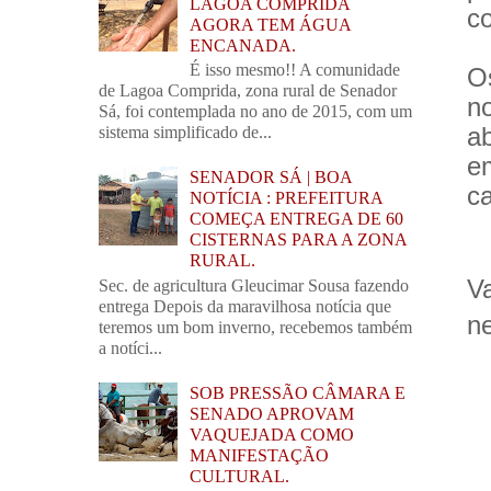
LAGOA COMPRIDA
c
AGORA TEM ÁGUA
ENCANADA.
É isso mesmo!! A comunidade
O
de Lagoa Comprida, zona rural de Senador
n
Sá, foi contemplada no ano de 2015, com um
a
sistema simplificado de...
e
SENADOR SÁ | BOA
ca
NOTÍCIA : PREFEITURA
COMEÇA ENTREGA DE 60
CISTERNAS PARA A ZONA
RURAL.
V
Sec. de agricultura Gleucimar Sousa fazendo
entrega Depois da maravilhosa notícia que
ne
teremos um bom inverno, recebemos também
a notíci...
SOB PRESSÃO CÂMARA E
SENADO APROVAM
VAQUEJADA COMO
MANIFESTAÇÃO
CULTURAL.