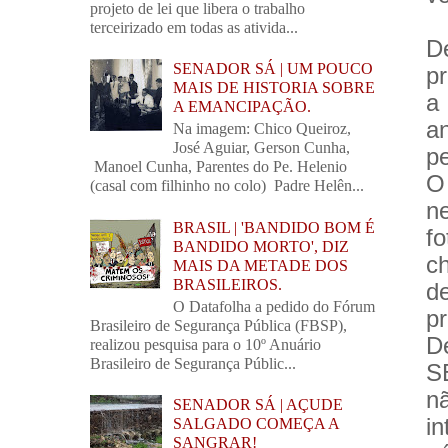
projeto de lei que libera o trabalho
terceirizado em todas as ativida...
D
SENADOR SÁ | UM POUCO
p
MAIS DE HISTORIA SOBRE
a
A EMANCIPAÇÃO.
a
Na imagem: Chico Queiroz,
José Aguiar, Gerson Cunha,
pe
Manoel Cunha, Parentes do Pe. Helenio
O
(casal com filhinho no colo) Padre Helên...
n
BRASIL | 'BANDIDO BOM É
f
BANDIDO MORTO', DIZ
c
MAIS DA METADE DOS
BRASILEIROS.
d
O Datafolha a pedido do Fórum
p
Brasileiro de Segurança Pública (FBSP),
D
realizou pesquisa para o 10º Anuário
Brasileiro de Segurança Públic...
S
n
SENADOR SÁ | AÇUDE
in
SALGADO COMEÇA A
SANGRAR!