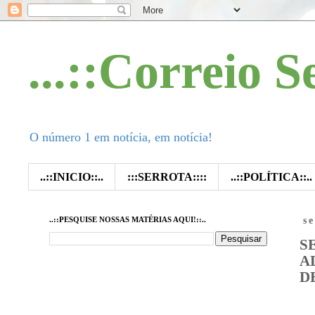
...::Correio S
O número 1 em notícia, em notícia!
..::INICIO::..
:::SERROTA::::
..::POLÍTICA::..
..::PESQUISE NOSSAS MATÉRIAS AQUI!::..
s
S
A
D