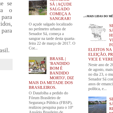
ue se
SÁ | AÇUDE
ra o
SALGADO
COMEÇA A
 para
..::MAIS LIDAS DO MÊS
SANGRAR!
idos,
O açude salgado localizado
S
no perímetro urbano de
para
SÁ
Senador Sá, começa a
H
sangrar na tarde desta quarta-
V
feira 22 de março de 2017. O
F
Cor...
asil.
ELEITOS NA
ELEIÇÃO, PR
BRASIL |
VICE E VER
'BANDIDO
Neste ano de 2
BOM É
de agosto, mai
BANDIDO
no dia 23, o mu
MORTO', DIZ
Senador Sá com
MAIS DA METADE DOS
anos de emanc
BRASILEIROS.
política, e...
O Datafolha a pedido do
Fórum Brasileiro de
S
Segurança Pública (FBSP),
S
realizou pesquisa para o 10º
R
Anuário Brasileiro de