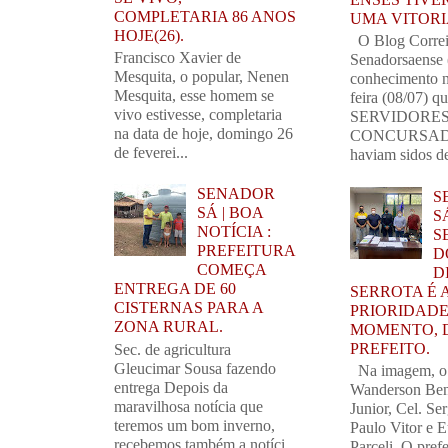
COMPLETARIA 86 ANOS
UMA VITORI
HOJE(26).
O Blog Corre
Francisco Xavier de
Senadorsaense
Mesquita, o popular, Nenen
conhecimento n
Mesquita, esse homem se
feira (08/07) q
vivo estivesse, completaria
SERVIDORE
na data de hoje, domingo 26
CONCURSAD
de feverei...
haviam sidos de
SENADOR
S
SÁ | BOA
SÁ
NOTÍCIA :
S
PREFEITURA
D
COMEÇA
D
ENTREGA DE 60
SERROTA É 
CISTERNAS PARA A
PRIORIDADE
ZONA RURAL.
MOMENTO, 
PREFEITO.
Sec. de agricultura
Gleucimar Sousa fazendo
Na imagem, o
entrega Depois da
Wanderson Ben
maravilhosa notícia que
Junior, Cel. Se
teremos um bom inverno,
Paulo Vitor e 
recebemos também a notíci...
Parceli. O prefe