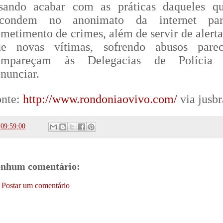
isando acabar com as práticas daqueles q
scondem no anonimato da internet pa
metimento de crimes, além de servir de alerta
ue novas vítimas, sofrendo abusos parec
ompareçam às Delegacias de Polícia 
nunciar.
onte:
http://www.rondoniaovivo.com/
via jusbr
s
09:59:00
nhum comentário:
Postar um comentário