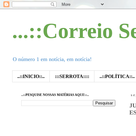
...::Correio S
O número 1 em notícia, em notícia!
..::INICIO::..
:::SERROTA::::
..::POLÍTICA::..
..::PESQUISE NOSSAS MATÉRIAS AQUI!::..
se
J
E