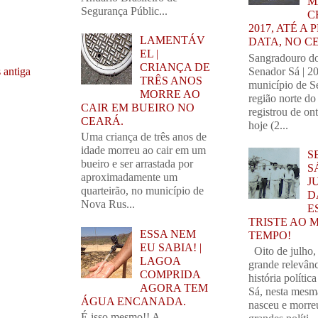
M
Segurança Públic...
C
2017, ATÉ A
LAMENTÁV
DATA, NO C
EL |
Sangradouro d
CRIANÇA DE
Senador Sá | 2
 antiga
TRÊS ANOS
município de S
MORRE AO
região norte do
CAIR EM BUEIRO NO
registrou de on
CEARÁ.
hoje (2...
Uma criança de três anos de
idade morreu ao cair em um
S
bueiro e ser arrastada por
S
aproximadamente um
J
quarteirão, no município de
D
Nova Rus...
E
TRISTE AO 
ESSA NEM
TEMPO!
EU SABIA! |
Oito de julho,
LAGOA
grande relevânc
COMPRIDA
história polític
AGORA TEM
Sá, nesta mesm
ÁGUA ENCANADA.
nasceu e morre
É isso mesmo!! A