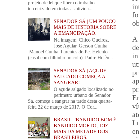
projeto de lei que libera o trabalho
ín
terceirizado em todas as ativida...
f
SENADOR SÁ | UM POUCO
ob
MAIS DE HISTORIA SOBRE
A EMANCIPAÇÃO.
A 
Na imagem: Chico Queiroz,
José Aguiar, Gerson Cunha,
d
Manoel Cunha, Parentes do Pe. Helenio
i
(casal com filhinho no colo) Padre Helên...
u
SENADOR SÁ | AÇUDE
pr
SALGADO COMEÇA A
ap
SANGRAR!
pr
O açude salgado localizado no
perímetro urbano de Senador
Em
Sá, começa a sangrar na tarde desta quarta-
ví
feira 22 de março de 2017. O Cor...
at
BRASIL | 'BANDIDO BOM É
L
BANDIDO MORTO', DIZ
en
MAIS DA METADE DOS
BRASILEIROS.