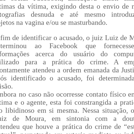
timas da vítima, exigindo desta o envio de 
otografias desnuda e até mesmo introdu
jetos na vagina e/ou se masturbando.
fim de identificar o acusado, o juiz Luiz de 
eterminou ao Facebook que fornecess
nformações acerca do usuário do comput
tilizado para a prática do crime. A em
ontamente atendeu a ordem emanada da Justi
ós identificado o acusado, foi determinad
isão.
bora no caso não ocorresse contato físico en
tima e o agente, esta foi constrangida a prati
o libidinoso em si mesma. Nessa situação, o
uiz de Moura, em sintonia com a doutr
tendeu que houve a prática do crime de “es