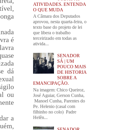
reta,
ATIVIDADES. ENTENDA
ível,
O QUE MUDA
longa
A Câmara dos Deputados
aprovou, nesta quarta-feira, o
texto base do projeto de lei
inada
que libera o trabalho
terceirizado em todas as
vra é
ativida...
lavra
uase
SENADOR
SÁ | UM
izada
POUCO MAIS
se dá
DE HISTORIA
exual
SOBRE A
EMANCIPAÇÃO.
igilo
Na imagem: Chico Queiroz,
al ou
José Aguiar, Gerson Cunha,
Manoel Cunha, Parentes do
mente
Pe. Helenio (casal com
filhinho no colo) Padre
dar a
Helên...
guém,
SENADOR