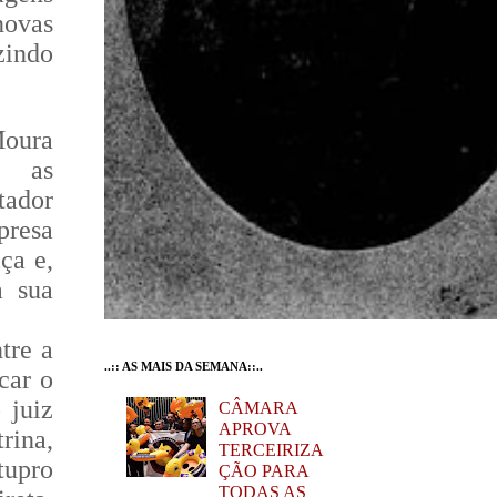
novas
zindo
Moura
e as
ador
presa
ça e,
a sua
tre a
..:: AS MAIS DA SEMANA::..
car o
 juiz
CÂMARA
APROVA
ina,
TERCEIRIZA
tupro
ÇÃO PARA
TODAS AS