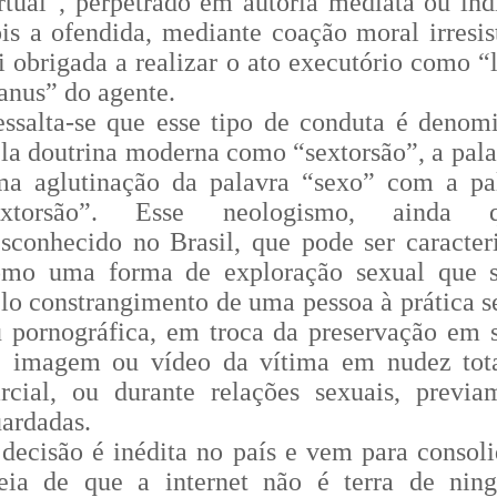
rtual”, perpetrado em autoria mediata ou indi
is a ofendida, mediante coação moral irresist
i obrigada a realizar o ato executório como “
nus” do agente.
ssalta-se que esse tipo de conduta é denom
la doutrina moderna como “sextorsão”, a pala
ma aglutinação da palavra “sexo” com a pa
extorsão”. Esse neologismo, ainda q
sconhecido no Brasil, que pode ser caracter
omo uma forma de exploração sexual que 
lo constrangimento de uma pessoa à prática s
 pornográfica, em troca da preservação em s
e imagem ou vídeo da vítima em nudez tot
rcial, ou durante relações sexuais, previa
ardadas.
decisão é inédita no país e vem para consoli
deia de que a internet não é terra de nin