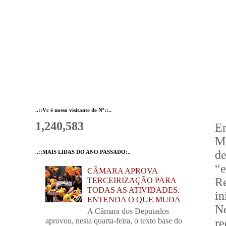
..::Vc é nosso visitante de Nº::..
1,240,583
Em
Mo
d
..::MAIS LIDAS DO ANO PASSADO:..
“e
CÂMARA APROVA
Re
TERCEIRIZAÇÃO PARA
TODAS AS ATIVIDADES.
in
ENTENDA O QUE MUDA
No
A Câmara dos Deputados
aprovou, nesta quarta-feira, o texto base do
r