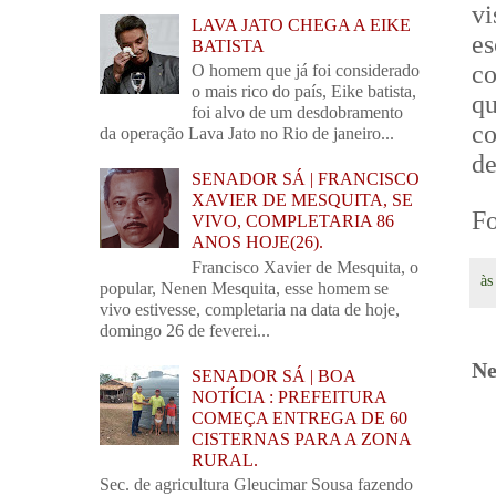
v
LAVA JATO CHEGA A EIKE
e
BATISTA
co
O homem que já foi considerado
o mais rico do país, Eike batista,
q
foi alvo de um desdobramento
c
da operação Lava Jato no Rio de janeiro...
de
SENADOR SÁ | FRANCISCO
XAVIER DE MESQUITA, SE
F
VIVO, COMPLETARIA 86
ANOS HOJE(26).
Francisco Xavier de Mesquita, o
à
popular, Nenen Mesquita, esse homem se
vivo estivesse, completaria na data de hoje,
domingo 26 de feverei...
Ne
SENADOR SÁ | BOA
NOTÍCIA : PREFEITURA
COMEÇA ENTREGA DE 60
CISTERNAS PARA A ZONA
RURAL.
Sec. de agricultura Gleucimar Sousa fazendo