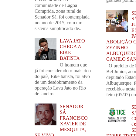
grandes políti...
comunidade de Lagoa
Comprida, zona rural de
S
Senador Sá, foi contemplada
S
no ano de 2015, com um
J
sistema simplificado de...
E
P
LAVA JATO
ABOLIÇÃO 
CHEGA A
ZEZINHO
EIKE
ALBUQUERQ
BATISTA
CAMILO SA
O homem que
O prefeito de 
já foi considerado o mais rico
Bel Junior, ac
do país, Eike batista, foi alvo
deputado Estad
de um desdobramento da
Albuquerque, 
operação Lava Jato no Rio
recebidos nest
de janeiro...
feira (05/07) no
SENADOR
S
SÁ |
SÁ
FRANCISCO
C
XAVIER DE
O
MESQUITA,
S
SE VIVO,
ENSES TIVE