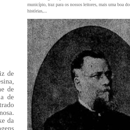
município, traz para os nossos leitores, mais uma boa do
histórias,...
iz de
sina,
me de
ia de
trado
nosa.
ke da
agens