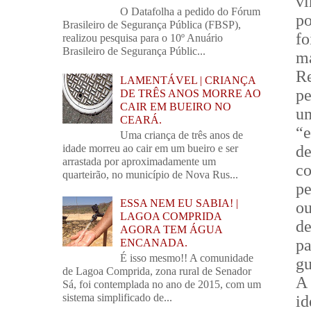
vi
O Datafolha a pedido do Fórum
po
Brasileiro de Segurança Pública (FBSP),
fo
realizou pesquisa para o 10º Anuário
Brasileiro de Segurança Públic...
ma
Re
LAMENTÁVEL | CRIANÇA
pe
DE TRÊS ANOS MORRE AO
CAIR EM BUEIRO NO
u
CEARÁ.
“
Uma criança de três anos de
de
idade morreu ao cair em um bueiro e ser
arrastada por aproximadamente um
c
quarteirão, no município de Nova Rus...
pe
ESSA NEM EU SABIA! |
ou
LAGOA COMPRIDA
d
AGORA TEM ÁGUA
pa
ENCANADA.
É isso mesmo!! A comunidade
gu
de Lagoa Comprida, zona rural de Senador
A 
Sá, foi contemplada no ano de 2015, com um
sistema simplificado de...
i