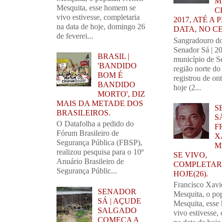
M
Mesquita, esse homem se
C
vivo estivesse, completaria
2017, ATÉ A
na data de hoje, domingo 26
DATA, NO C
de feverei...
Sangradouro d
Senador Sá | 2
BRASIL |
município de S
'BANDIDO
região norte do
BOM É
registrou de on
BANDIDO
hoje (2...
MORTO', DIZ
MAIS DA METADE DOS
S
BRASILEIROS.
SÁ
O Datafolha a pedido do
F
Fórum Brasileiro de
X
Segurança Pública (FBSP),
M
realizou pesquisa para o 10º
SE VIVO,
Anuário Brasileiro de
COMPLETARI
Segurança Públic...
HOJE(26).
Francisco Xavi
SENADOR
Mesquita, o po
SÁ | AÇUDE
Mesquita, esse
SALGADO
vivo estivesse,
COMEÇA A