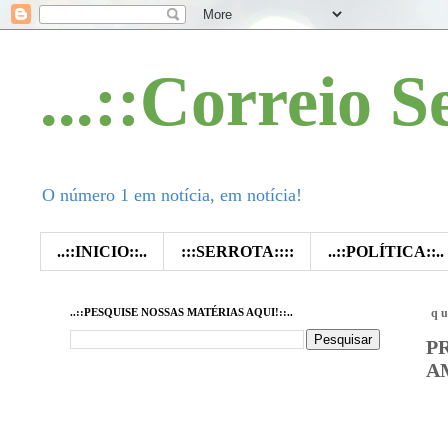
...::Correio S
O número 1 em notícia, em notícia!
..::INICIO::..
:::SERROTA::::
..::POLÍTICA::..
..::PESQUISE NOSSAS MATÉRIAS AQUI!::..
qu
P
A