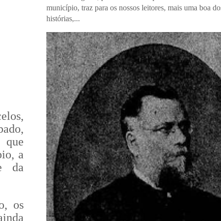
município, traz para os nossos leitores, mais uma boa do
histórias,...
elos,
bado,
, que
io, a
e da
o, os
ainda