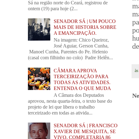
Sá na região norte do Ceará, registrou de
m
ontem (19) para hoje (2...
m
p
SENADOR SÁ | UM POUCO
MAIS DE HISTORIA SOBRE
po
A EMANCIPAÇÃO.
h
Na imagem: Chico Queiroz,
de
José Aguiar, Gerson Cunha,
Manoel Cunha, Parentes do Pe. Helenio
(casal com filhinho no colo) Padre Helên...
CÂMARA APROVA
à
TERCEIRIZAÇÃO PARA
TODAS AS ATIVIDADES.
ENTENDA O QUE MUDA
Ne
A Câmara dos Deputados
aprovou, nesta quarta-feira, o texto base do
projeto de lei que libera o trabalho
terceirizado em todas as ativida...
SENADOR SÁ | FRANCISCO
XAVIER DE MESQUITA, SE
VIVO, COMPLETARIA 86