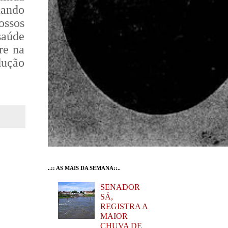
nando
ssos
saúde
re na
dução
..:: AS MAIS DA SEMANA::..
SENADOR
SÁ,
REGISTRA A
MAIOR
CHUVA DE