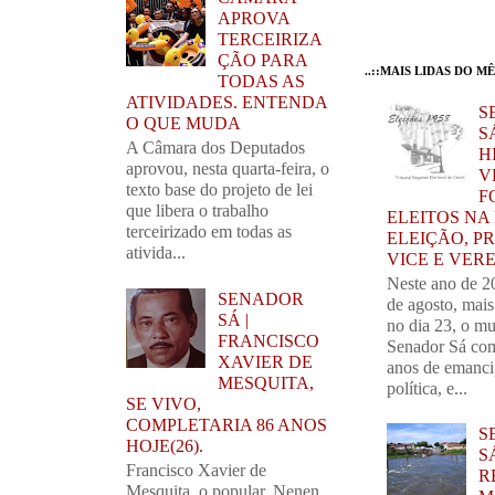
APROVA
TERCEIRIZA
ÇÃO PARA
..::MAIS LIDAS DO MÊS
TODAS AS
ATIVIDADES. ENTENDA
S
O QUE MUDA
SÁ
A Câmara dos Deputados
H
aprovou, nesta quarta-feira, o
V
texto base do projeto de lei
F
que libera o trabalho
ELEITOS NA
terceirizado em todas as
ELEIÇÃO, PR
ativida...
VICE E VER
Neste ano de 2
SENADOR
de agosto, mai
SÁ |
no dia 23, o mu
FRANCISCO
Senador Sá com
XAVIER DE
anos de emanc
MESQUITA,
política, e...
SE VIVO,
COMPLETARIA 86 ANOS
S
HOJE(26).
S
Francisco Xavier de
R
Mesquita, o popular, Nenen