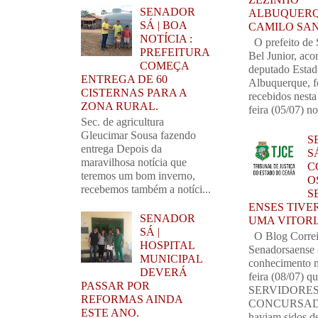
SENADOR
ALBUQUERQ
SÁ | BOA
CAMILO SA
NOTÍCIA :
O prefeito de 
PREFEITURA
Bel Junior, ac
COMEÇA
deputado Estad
ENTREGA DE 60
Albuquerque, 
CISTERNAS PARA A
recebidos nest
ZONA RURAL.
feira (05/07) no
Sec. de agricultura
Gleucimar Sousa fazendo
S
entrega Depois da
SÁ
maravilhosa notícia que
C
teremos um bom inverno,
O
recebemos também a notíci...
S
ENSES TIVE
SENADOR
UMA VITORI
SÁ |
O Blog Corre
HOSPITAL
Senadorsaense
MUNICIPAL
conhecimento n
DEVERÁ
feira (08/07) q
PASSAR POR
SERVIDORE
REFORMAS AINDA
CONCURSAD
ESTE ANO.
haviam sidos de