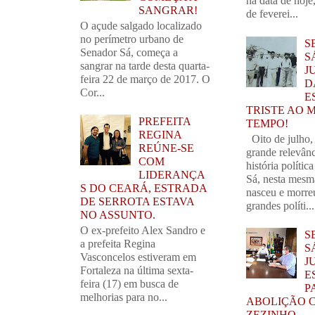
na data de hoj
SANGRAR!
de feverei...
O açude salgado localizado
no perímetro urbano de
S
Senador Sá, começa a
S
sangrar na tarde desta quarta-
J
feira 22 de março de 2017. O
D
Cor...
E
TRISTE AO 
PREFEITA
TEMPO!
REGINA
Oito de julho,
REÚNE-SE
grande relevânc
COM
história polític
LIDERANÇA
Sá, nesta mesm
S DO CEARÁ, ESTRADA
nasceu e morre
DE SERROTA ESTAVA
grandes políti...
NO ASSUNTO.
O ex-prefeito Alex Sandro e
S
a prefeita Regina
S
Vasconcelos estiveram em
J
Fortaleza na última sexta-
E
feira (17) em busca de
P
melhorias para no...
ABOLIÇÃO 
ZEZINHO