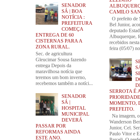
SENADOR
ALBUQUERQ
SÁ | BOA
CAMILO SA
NOTÍCIA :
O prefeito de 
PREFEITURA
Bel Junior, ac
COMEÇA
deputado Estad
ENTREGA DE 60
Albuquerque, 
CISTERNAS PARA A
recebidos nest
ZONA RURAL.
feira (05/07) no
Sec. de agricultura
Gleucimar Sousa fazendo
S
entrega Depois da
SÁ
maravilhosa notícia que
S
teremos um bom inverno,
D
recebemos também a notíci...
D
SERROTA É 
SENADOR
PRIORIDADE
SÁ |
MOMENTO, 
HOSPITAL
PREFEITO.
MUNICIPAL
Na imagem, o
DEVERÁ
Wanderson Ben
PASSAR POR
Junior, Cel. Se
REFORMAS AINDA
Paulo Vitor e 
ESTE ANO.
Parceli. O prefe