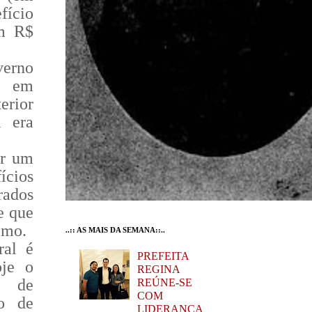
fício
em R$
erno
l em
terior
á era
ir um
cios
rados
e que
imo.
..:: AS MAIS DA SEMANA::..
ral é
PREFEITA
oje o
REGINA
o de
REÚNE-SE
COM
o de
LIDERANÇA