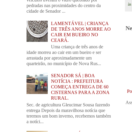
à
pedradas nas proximidades do centro da
cidade de Senador ...
LAMENTÁVEL | CRIANÇA
Ne
DE TRÊS ANOS MORRE AO
CAIR EM BUEIRO NO
CEARÁ.
Uma criança de três anos de
idade morreu ao cair em um bueiro e ser
arrastada por aproximadamente um
quarteirão, no município de Nova Rus...
SENADOR SÁ | BOA
NOTÍCIA : PREFEITURA
COMEÇA ENTREGA DE 60
Po
CISTERNAS PARA A ZONA
RURAL.
Ass
Sec. de agricultura Gleucimar Sousa fazendo
entrega Depois da maravilhosa notícia que
teremos um bom inverno, recebemos também
a notíci...