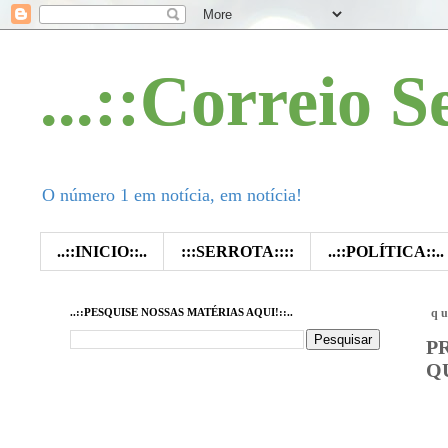
...::Correio S
O número 1 em notícia, em notícia!
..::INICIO::..
:::SERROTA::::
..::POLÍTICA::..
..::PESQUISE NOSSAS MATÉRIAS AQUI!::..
qu
P
Q