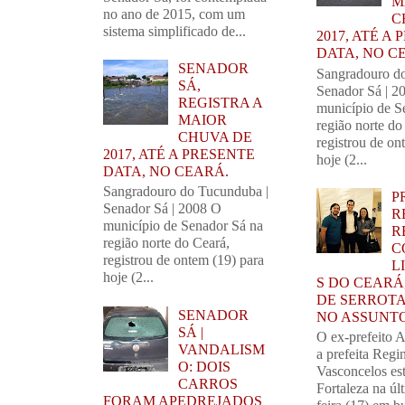
M
no ano de 2015, com um
C
sistema simplificado de...
2017, ATÉ A
DATA, NO C
SENADOR
Sangradouro d
SÁ,
Senador Sá | 2
REGISTRA A
município de S
MAIOR
região norte do
CHUVA DE
registrou de on
2017, ATÉ A PRESENTE
hoje (2...
DATA, NO CEARÁ.
Sangradouro do Tucunduba |
P
Senador Sá | 2008 O
R
município de Senador Sá na
R
região norte do Ceará,
C
registrou de ontem (19) para
L
hoje (2...
S DO CEARÁ
DE SERROTA
SENADOR
NO ASSUNTO
SÁ |
O ex-prefeito 
VANDALISM
a prefeita Regi
O: DOIS
Vasconcelos es
CARROS
Fortaleza na úl
FORAM APEDREJADOS