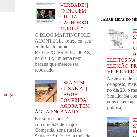
VERDADE! |
“NINGUÉM
CHUTA
..::MAIS LIDAS DO MÊS
CACHORRO
MORTO! ”
S
O BLOG MARTINOPOLE
SÁ
ACONTECE, trouxe em seu
H
editorial de nome
V
REFLEXÕES POLÍTICAS,
F
no dia 12, um tema bem
ELEITOS NA
bacana que merece ser
ELEIÇÃO, PR
repostado:
VICE E VER
Neste ano de 2
ESSA NEM
de agosto, mai
EU SABIA! |
no dia 23, o mu
LAGOA
 antiga
Senador Sá com
COMPRIDA
anos de emanc
AGORA TEM
política, e...
ÁGUA ENCANADA.
É isso mesmo!! A
S
comunidade de Lagoa
S
Comprida, zona rural de
R
Senador Sá, foi contemplada