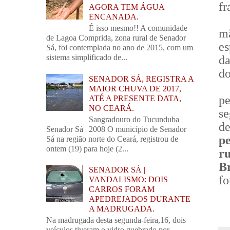
fr
AGORA TEM ÁGUA
ENCANADA.
É isso mesmo!! A comunidade
mã
de Lagoa Comprida, zona rural de Senador
es
Sá, foi contemplada no ano de 2015, com um
sistema simplificado de...
da
do
SENADOR SÁ, REGISTRA A
MAIOR CHUVA DE 2017,
p
ATÉ A PRESENTE DATA,
NO CEARÁ.
s
Sangradouro do Tucunduba |
de
Senador Sá | 2008 O município de Senador
p
Sá na região norte do Ceará, registrou de
ontem (19) para hoje (2...
r
Br
SENADOR SÁ |
fo
VANDALISMO: DOIS
CARROS FORAM
APEDREJADOS DURANTE
A MADRUGADA.
Na madrugada desta segunda-feira,16, dois
veículos tiveram o vidro quebrado por