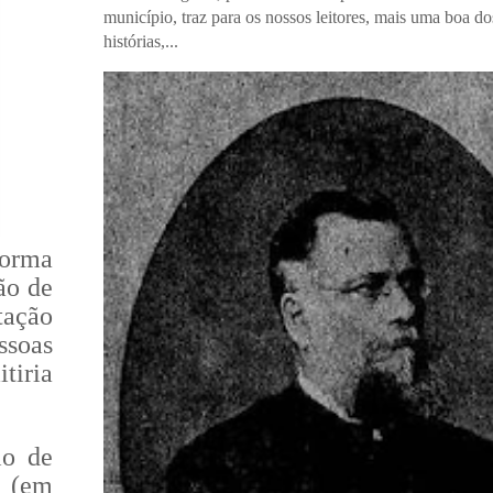
município, traz para os nossos leitores, mais uma boa do
histórias,...
forma
ão de
tação
ssoas
tiria
lo de
" (em