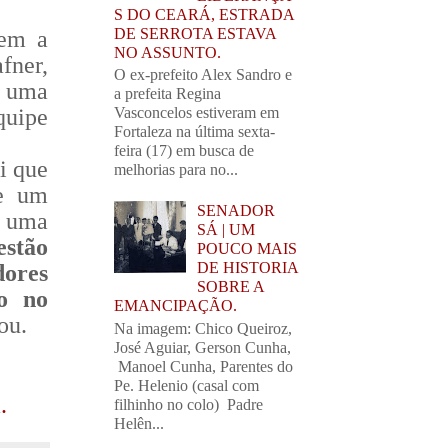
S DO CEARÁ, ESTRADA
DE SERROTA ESTAVA
tem a
NO ASSUNTO.
fner,
O ex-prefeito Alex Sandro e
e uma
a prefeita Regina
quipe
Vasconcelos estiveram em
Fortaleza na última sexta-
feira (17) em busca de
i que
melhorias para no...
ue um
SENADOR
 uma
SÁ | UM
estão
POUCO MAIS
DE HISTORIA
dores
SOBRE A
do no
EMANCIPAÇÃO.
mou.
Na imagem: Chico Queiroz,
José Aguiar, Gerson Cunha,
Manoel Cunha, Parentes do
Pe. Helenio (casal com
.
filhinho no colo) Padre
Helên...