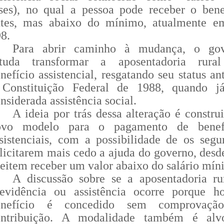
ses), no qual a pessoa pode receber o bene
ntes, mas abaixo do mínimo, atualmente 
98.
Para abrir caminho à mudança, o gov
studa transformar a aposentadoria rura
nefício assistencial, resgatando seu status an
 Constituição Federal de 1988, quando j
nsiderada assistência social.
A ideia por trás dessa alteração é constru
ovo modelo para o pagamento de benefí
sistenciais, com a possibilidade de os segu
licitarem mais cedo a ajuda do governo, desd
eitem receber um valor abaixo do salário mín
A discussão sobre se a aposentadoria ru
revidência ou assistência ocorre porque h
enefício é concedido sem comprovaçã
ontribuição. A modalidade também é alv