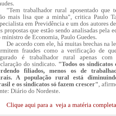
audes.
"Tem trabalhador rural aposentado que 
o mais lisa que a minha", critica Paulo Ta
pecialista em Previdência e um dos autores d
s propostas que estão sendo analisadas pela e
 ministro de Economia, Paulo Guedes.
De acordo com ele, há muitas brechas na le
ermitem fraudes como a verificação de q
egurado é trabalhador rural apenas com
claração do sindicato.
"Todos os sindicatos 
erdendo filiados, menos os de trabalha
urais. A população rural está diminuin
asil e os sindicatos só fazem crescer"
, afir
nte: Diário do Nordeste.
Clique aqui para a veja a matéria completa