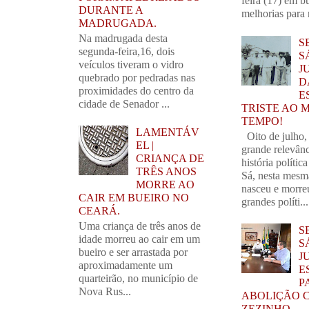
feira (17) em b
DURANTE A
melhorias para 
MADRUGADA.
Na madrugada desta
S
segunda-feira,16, dois
S
veículos tiveram o vidro
J
quebrado por pedradas nas
D
proximidades do centro da
E
cidade de Senador ...
TRISTE AO 
TEMPO!
LAMENTÁV
Oito de julho,
EL |
grande relevânc
CRIANÇA DE
história polític
TRÊS ANOS
Sá, nesta mesm
MORRE AO
nasceu e morre
CAIR EM BUEIRO NO
grandes políti...
CEARÁ.
Uma criança de três anos de
S
idade morreu ao cair em um
S
bueiro e ser arrastada por
J
aproximadamente um
E
quarteirão, no município de
P
Nova Rus...
ABOLIÇÃO 
ZEZINHO