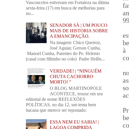
Vasconcelos estiveram em Fortaleza na última
fa
sexta-feira (17) em busca de melhorias para
a
no...
9
SENADOR SÁ | UM POUCO
MAIS DE HISTORIA SOBRE
e
A EMANCIPAÇÃO.
be
Na imagem: Chico Queiroz,
José Aguiar, Gerson Cunha,
à
Manoel Cunha, Parentes do Pe. Helenio
co
(casal com filhinho no colo) Padre Helên...
VERDADE! | “NINGUÉM
n
CHUTA CACHORRO
as
MORTO! ”
so
O BLOG MARTINOPOLE
ACONTECE, trouxe em seu
ac
editorial de nome REFLEXÕES
POLÍTICAS, no dia 12, um tema bem
P
bacana que merece ser repostado:
b
ESSA NEM EU SABIA! |
c
LAGOA COMPRIDA