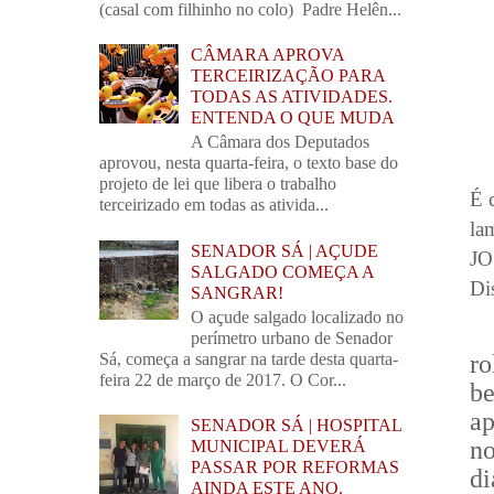
(casal com filhinho no colo) Padre Helên...
CÂMARA APROVA
TERCEIRIZAÇÃO PARA
TODAS AS ATIVIDADES.
ENTENDA O QUE MUDA
A Câmara dos Deputados
aprovou, nesta quarta-feira, o texto base do
projeto de lei que libera o trabalho
É 
terceirizado em todas as ativida...
la
SENADOR SÁ | AÇUDE
JO
SALGADO COMEÇA A
Di
SANGRAR!
O açude salgado localizado no
perímetro urbano de Senador
Sá, começa a sangrar na tarde desta quarta-
ro
feira 22 de março de 2017. O Cor...
b
ap
SENADOR SÁ | HOSPITAL
no
MUNICIPAL DEVERÁ
PASSAR POR REFORMAS
d
AINDA ESTE ANO.