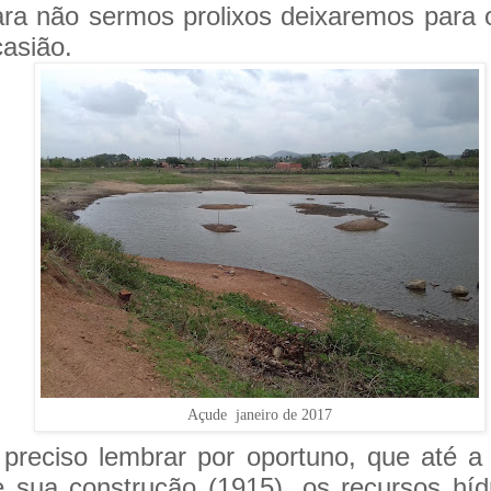
ara não sermos prolixos deixaremos para 
asião.
Açude janeiro de 2017
 preciso lembrar por oportuno, que até a
e sua construção (1915), os recursos híd