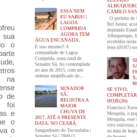
ALBUQUERQ
ESSA NEM
CAMILO SA
EU SABIA! |
O prefeito de 
LAGOA
Bel Junior, ac
freu
COMPRIDA
deputado Estad
AGORA TEM
 sua
Albuquerque, 
ÁGUA ENCANADA.
recebidos nest
do o
É isso mesmo!! A
feira (05/07) no
arte
comunidade de Lagoa
Comprida, zona rural de
S
çude,
Senador Sá, foi contemplada
SÁ
etros
no ano de 2015, com um
F
sistema simplificado de...
X
, na
M
ense
SENADOR
SE VIVO,
SÁ,
o de
COMPLETARI
REGISTRA A
HOJE(26).
 foi
MAIOR
Francisco Xavi
CHUVA DE
das e
Mesquita, o po
2017, ATÉ A PRESENTE
Mesquita, esse
ue o
DATA, NO CEARÁ.
vivo estivesse,
eva o
Sangradouro do Tucunduba |
na data de hoj
Senador Sá | 2008 O
de feverei...