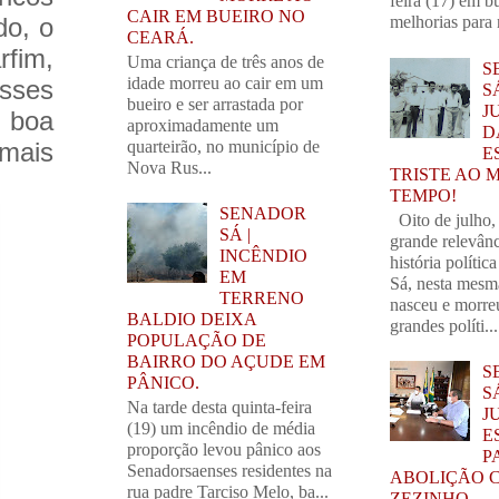
feira (17) em b
CAIR EM BUEIRO NO
melhorias para 
do, o
CEARÁ.
rfim,
Uma criança de três anos de
S
idade morreu ao cair em um
esses
S
bueiro e ser arrastada por
J
 boa
aproximadamente um
D
quarteirão, no município de
mais
E
Nova Rus...
TRISTE AO 
TEMPO!
SENADOR
Oito de julho,
SÁ |
grande relevânc
INCÊNDIO
história polític
EM
Sá, nesta mesm
TERRENO
nasceu e morre
BALDIO DEIXA
grandes políti...
POPULAÇÃO DE
BAIRRO DO AÇUDE EM
S
PÂNICO.
S
Na tarde desta quinta-feira
J
(19) um incêndio de média
E
proporção levou pânico aos
P
Senadorsaenses residentes na
ABOLIÇÃO 
rua padre Tarciso Melo, ba...
ZEZINHO