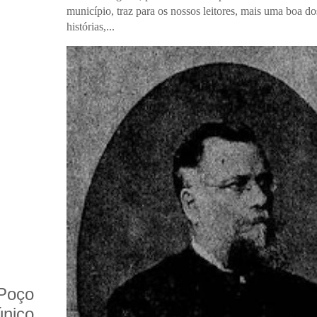
município, traz para os nossos leitores, mais uma boa do
histórias,...
Poço
nico