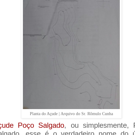
Planta do Açude | Arquivo do Sr. Rômulo Cunha
çude Poço Salgado
, ou simplesmente, 
algado, esse é o verdadeiro nome do ú