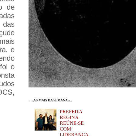
io de
cadas
 das
açude
 mais
ra, e
tendo
foi o
nsta
udos
OCS,
..:: AS MAIS DA SEMANA::..
PREFEITA
REGINA
REÚNE-SE
COM
LIDERANÇA