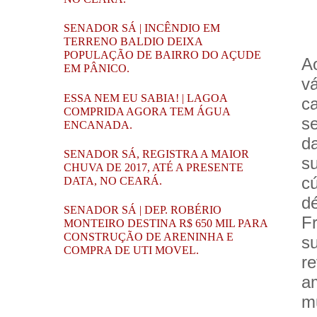
SENADOR SÁ | INCÊNDIO EM
TERRENO BALDIO DEIXA
POPULAÇÃO DE BAIRRO DO AÇUDE
A
EM PÂNICO.
v
ESSA NEM EU SABIA! | LAGOA
c
COMPRIDA AGORA TEM ÁGUA
s
ENCANADA.
d
SENADOR SÁ, REGISTRA A MAIOR
s
CHUVA DE 2017, ATÉ A PRESENTE
c
DATA, NO CEARÁ.
d
SENADOR SÁ | DEP. ROBÉRIO
F
MONTEIRO DESTINA R$ 650 MIL PARA
CONSTRUÇÃO DE ARENINHA E
s
COMPRA DE UTI MOVEL.
r
a
m