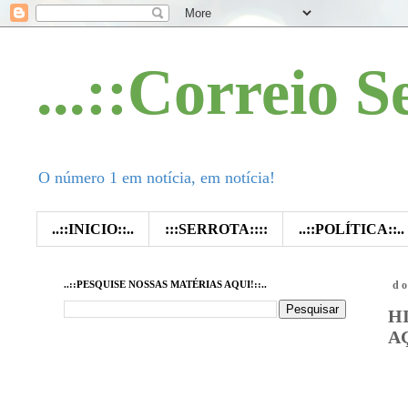
...::Correio S
O número 1 em notícia, em notícia!
..::INICIO::..
:::SERROTA::::
..::POLÍTICA::..
..::PESQUISE NOSSAS MATÉRIAS AQUI!::..
do
H
A