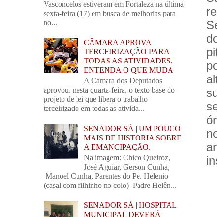
Vasconcelos estiveram em Fortaleza na última
r
sexta-feira (17) em busca de melhorias para
no...
S
d
CÂMARA APROVA
p
TERCEIRIZAÇÃO PARA
TODAS AS ATIVIDADES.
p
ENTENDA O QUE MUDA
a
A Câmara dos Deputados
aprovou, nesta quarta-feira, o texto base do
s
projeto de lei que libera o trabalho
s
terceirizado em todas as ativida...
ó
SENADOR SÁ | UM POUCO
n
MAIS DE HISTORIA SOBRE
a
A EMANCIPAÇÃO.
Na imagem: Chico Queiroz,
in
José Aguiar, Gerson Cunha,
Manoel Cunha, Parentes do Pe. Helenio
(casal com filhinho no colo) Padre Helên...
SENADOR SÁ | HOSPITAL
MUNICIPAL DEVERÁ