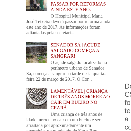
PASSAR POR REFORMAS
AINDA ESTE ANO.
O Hospital Municipal Maria
José Teixeira deverá passar por reforma ainda
este ano de 2017. As informações foram
adiantadas pela secretári...
SENADOR SÁ | AÇUDE
SALGADO COMEÇA A
SANGRAR!
O açude salgado localizado no
perímetro urbano de Senador
Sá, começa a sangrar na tarde desta quarta-
feira 22 de março de 2017. O Cor...
D
LAMENTÁVEL | CRIANÇA
C
DE TRÊS ANOS MORRE AO
f
CAIR EM BUEIRO NO
CEARÁ.
t
Uma criança de três anos de
a
idade morreu ao cair em um bueiro e ser
arrastada por aproximadamente um
c
quarteirão, no município de Nova Rus...