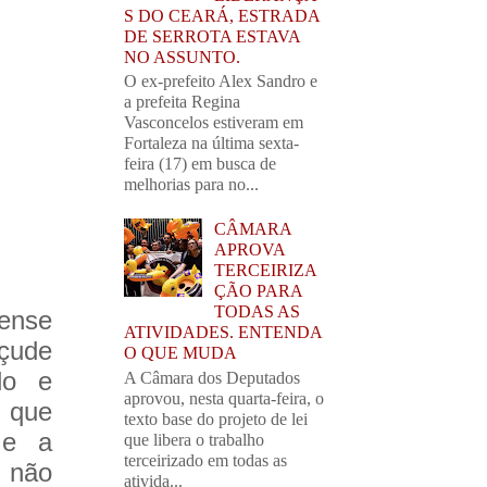
S DO CEARÁ, ESTRADA
DE SERROTA ESTAVA
NO ASSUNTO.
O ex-prefeito Alex Sandro e
a prefeita Regina
Vasconcelos estiveram em
Fortaleza na última sexta-
feira (17) em busca de
melhorias para no...
CÂMARA
APROVA
TERCEIRIZA
ÇÃO PARA
TODAS AS
aense
ATIVIDADES. ENTENDA
açude
O QUE MUDA
do e
A Câmara dos Deputados
aprovou, nesta quarta-feira, o
z que
texto base do projeto de lei
 e a
que libera o trabalho
terceirizado em todas as
l não
ativida...