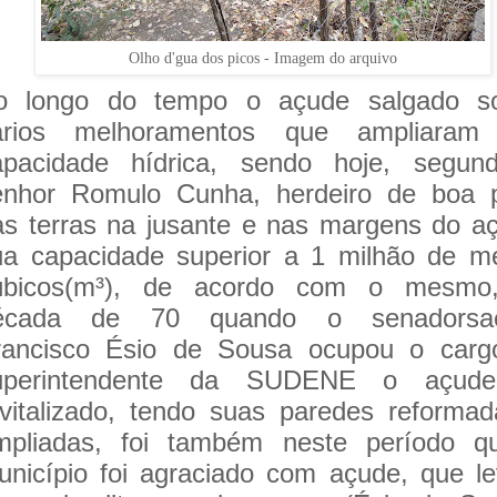
Olho d'gua dos picos - Imagem do arquivo
o longo do tempo o açude salgado so
ários melhoramentos que ampliaram
apacidade hídrica, sendo hoje, segun
enhor Romulo Cunha, herdeiro de boa p
as terras na jusante e nas margens do a
ua capacidade superior a 1 milhão de m
úbicos(m³), de acordo com o mesmo
écada de 70 quando o senadorsa
rancisco Ésio de Sousa ocupou o carg
uperintendente da SUDENE o açude
evitalizado, tendo suas paredes reforma
mpliadas, foi também neste período q
unicípio foi agraciado com açude, que l