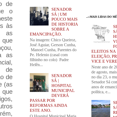
o de
SENADOR
ue o
SÁ | UM
neste
..::MAIS LIDAS DO MÊS
POUCO MAIS
DE HISTORIA
es às
S
SOBRE A
SÁ
e as
EMANCIPAÇÃO.
H
s que
Na imagem: Chico Queiroz,
V
José Aguiar, Gerson Cunha,
F
nçou,
Manoel Cunha, Parentes do
ELEITOS NA
a as
Pe. Helenio (casal com
ELEIÇÃO, PR
filhinho no colo) Padre
ial,
VICE E VER
Helên...
Neste ano de 2
o de
de agosto, mai
SENADOR
ão de
no dia 23, o mu
SÁ |
Senador Sá com
e (as
HOSPITAL
anos de emanc
 que
MUNICIPAL
política, e...
DEVERÁ
igos,
PASSAR POR
S
tros
REFORMAS AINDA
S
ESTE ANO.
orém,
R
O Hospital Municipal Maria