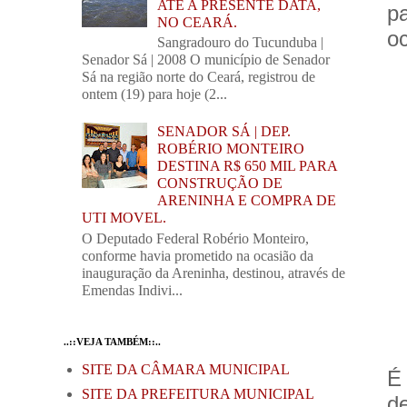
ATÉ A PRESENTE DATA,
p
NO CEARÁ.
oc
Sangradouro do Tucunduba |
Senador Sá | 2008 O município de Senador
Sá na região norte do Ceará, registrou de
ontem (19) para hoje (2...
SENADOR SÁ | DEP.
ROBÉRIO MONTEIRO
DESTINA R$ 650 MIL PARA
CONSTRUÇÃO DE
ARENINHA E COMPRA DE
UTI MOVEL.
O Deputado Federal Robério Monteiro,
conforme havia prometido na ocasião da
inauguração da Areninha, destinou, através de
Emendas Indivi...
..::VEJA TAMBÉM::..
SITE DA CÂMARA MUNICIPAL
É
SITE DA PREFEITURA MUNICIPAL
d