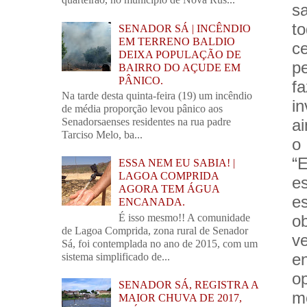
s
t
SENADOR SÁ | INCÊNDIO
EM TERRENO BALDIO
ce
DEIXA POPULAÇÃO DE
p
BAIRRO DO AÇUDE EM
PÂNICO.
f
Na tarde desta quinta-feira (19) um incêndio
i
de média proporção levou pânico aos
Senadorsaenses residentes na rua padre
a
Tarciso Melo, ba...
o
“
ESSA NEM EU SABIA! |
LAGOA COMPRIDA
e
AGORA TEM ÁGUA
e
ENCANADA.
É isso mesmo!! A comunidade
o
de Lagoa Comprida, zona rural de Senador
v
Sá, foi contemplada no ano de 2015, com um
e
sistema simplificado de...
o
SENADOR SÁ, REGISTRA A
m
MAIOR CHUVA DE 2017,