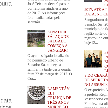
M
outra
José Teixeira deverá passar
C
por reforma ainda este ano
2017, ATÉ A
de 2017. As informações
DATA, NO C
foram adiantadas pela
Sangradouro d
secretári...
Senador Sá | 2
município de S
SENADOR
região norte do
SÁ | AÇUDE
registrou de on
SALGADO
hoje (2...
COMEÇA A
SANGRAR!
P
O açude salgado localizado
R
no perímetro urbano de
R
Senador Sá, começa a
C
sangrar na tarde desta quarta-
L
feira 22 de março de 2017. O
S DO CEARÁ
Cor...
DE SERROTA
NO ASSUNTO
LAMENTÁV
O ex-prefeito 
EL |
a prefeita Regi
CRIANÇA DE
Vasconcelos es
 data
TRÊS ANOS
Fortaleza na úl
ricos
MORRE AO