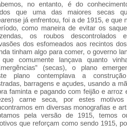
abemos, no entanto, é do conheciment
odos que uma das maiores secas q
arense já enfrentou, foi a de 1915, e que 
eríodo, como maneira de evitar os saqu
azendas, os roubos descontrolados 
nvasões dos esfomeados aos recintos do
inda tinham algo para comer, o governo la
 que comumente lançava quanto vinh
Emergências” (secas), o plano emergenc
ste plano contemplava a construçã
stradas, barragens e açudes, usando a m
bra faminta e pagando com feijão e arroz 
ezes) carne seca, por estes motivos
ncontramos em diversas monografias e art
ptamos pela versão de 1915, temos ou
otivos que reforçam como sendo 1915, p