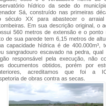
eservatório hídrico da sede do municíp
enador Sá, construído nas primeiras dé
o século XX para abastecer o arraial
itombeiras. Em sua descrição original, o 
ossui 560 metros de extensão e o ponto
lto de sua parede tem 6,15 metros de altu
ua capacidade hídrica é de 400.000m³, 
eu sangradouro escavado na pedra, qual 
rgão responsável pela execução, não co
os documentos obtidos, porém por est
nteriores, acreditamos que foi a I
spetoria de obras contra as secas.